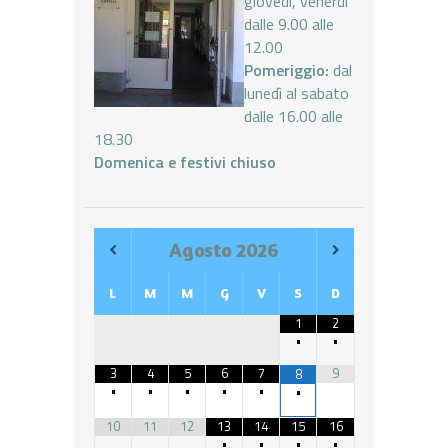
giovedì, venerdì
dalle 9.00 alle
12.00
Pomeriggio:
dal
lunedì al sabato
dalle 16.00 alle
18.30
Domenica e festivi chiuso
Agosto
2026
L
M
M
G
V
S
D
1
2
•
•
3
4
5
6
7
9
8
•
•
•
•
•
•
10
11
12
13
14
15
16
•
•
•
•