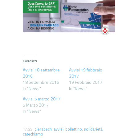
Correlati
Avvisi 18 settembre
Avvisi 19 febbraio
2016
2017
18 Settembre 2016
19 Febbraio 2017
In "News"
In "News"
Avvisi 5 marzo 2017
5 Marzo 2017
In "News"
TAGS:
pierabech
,
avvisi
,
bollettino
,
solidarietà
,
catechismo