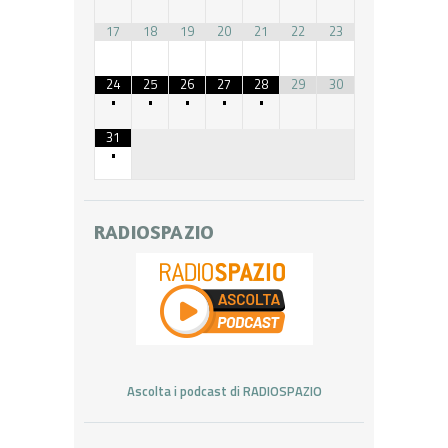
17
18
19
20
21
22
23
24
25
26
27
28
29
30
•
•
•
•
•
31
•
RADIOSPAZIO
Ascolta i podcast di RADIOSPAZIO