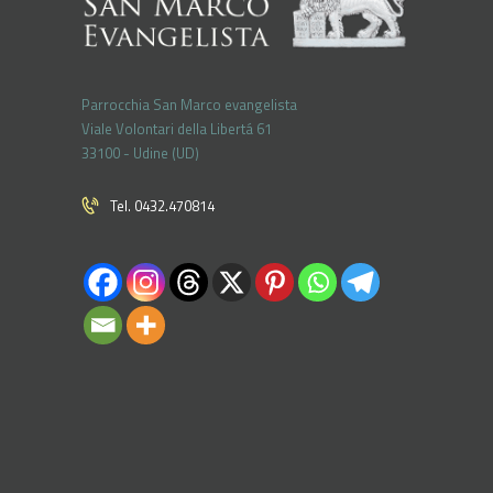
Parrocchia San Marco evangelista
Viale Volontari della Libertá 61
33100 - Udine (UD)
Tel. 0432.470814