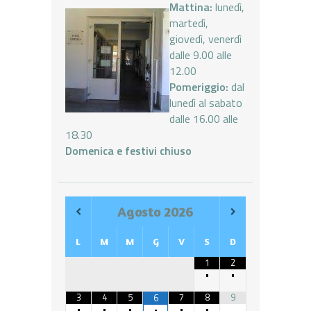
Mattina:
lunedì,
martedì,
giovedì, venerdì
dalle 9.00 alle
12.00
Pomeriggio:
dal
lunedì al sabato
dalle 16.00 alle
18.30
Domenica e festivi chiuso
Agosto
2026
L
M
M
G
V
S
D
1
2
•
•
3
4
5
7
8
9
6
•
•
•
•
•
•