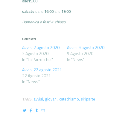
alle
19.00
sabato
dalle
16.00
alle
19.00
Domenica e festivi: chiuso
Correlati
Avvisi 2 agosto 2020
Avvisi 9 agosto 2020
3 Agosto 2020
9 Agosto 2020
In "La Parrocchia"
In "News"
Avvisi 22 agosto 2021
22 Agosto 2021
In "News"
TAGS:
avvisi
,
giovani
,
catechismo
,
siriparte