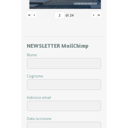
«
‹
›
»
di
24
NEWSLETTER MailChimp
Nome
Cognome
Indirizzo email
Data iscrizione