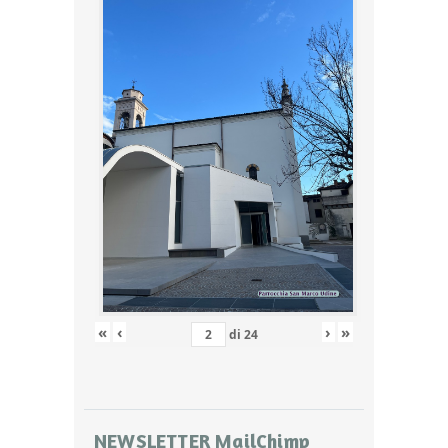
«
‹
›
»
di
24
NEWSLETTER MailChimp