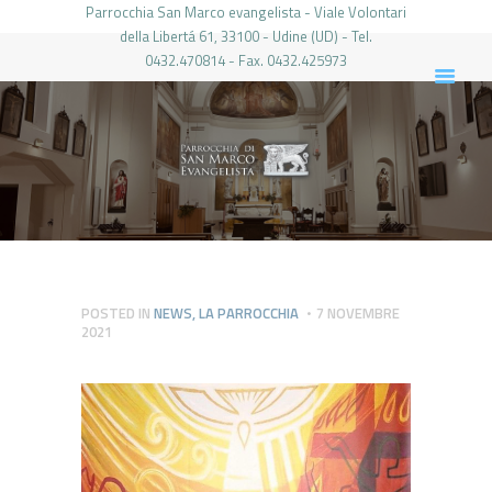
Parrocchia San Marco evangelista - Viale Volontari
della Libertá 61, 33100 - Udine (UD) - Tel.
0432.470814 - Fax. 0432.425973
PARROCCHIA DI SAN MARCO UDINE
HOME
LA PARROCCHIA
IL PARROCO
LE ATTIVITÀ
IL PERIODICO
PIERABECH
POSTED IN
NEWS
,
LA PARROCCHIA
7 NOVEMBRE
2021
FOTO E VIDEO
CONTATTI
LOGIN