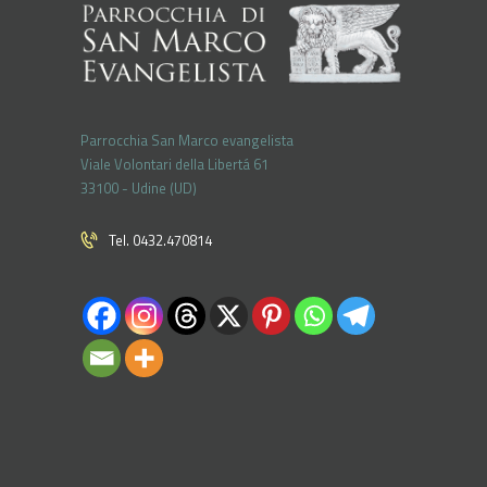
Parrocchia San Marco evangelista
Viale Volontari della Libertá 61
33100 - Udine (UD)
Tel. 0432.470814