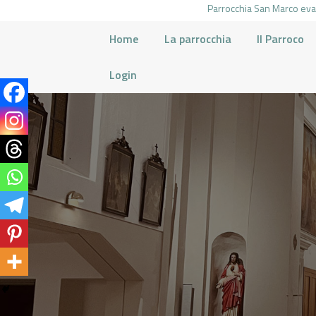
Parrocchia San Marco evan
Home
La parrocchia
Il Parroco
Login