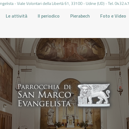
gelista - Viale Volontari della Libertá 61, 33100 - Udine (UD) - Tel. 0432
Le attività
Il periodico
Pierabech
Foto e Video
PARROCCHIA DI SAN MARCO UDINE
HOME
LA PARROCCHIA
IL PARROCO
LE ATTIVITÀ
IL PERIODICO
PIERABECH
FOTO E VIDEO