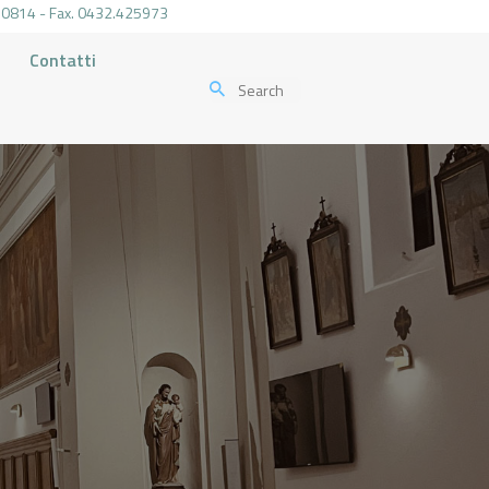
.470814 - Fax. 0432.425973
Contatti