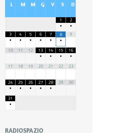
L
M
M
G
V
S
D
1
2
•
•
3
4
5
6
7
9
8
•
•
•
•
•
•
10
11
12
13
14
15
16
•
•
•
•
17
18
19
20
21
22
23
24
25
26
27
28
29
30
•
•
•
•
•
31
•
RADIOSPAZIO