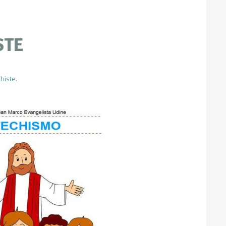
STE
histe.