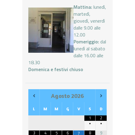
Mattina:
lunedì,
martedì,
giovedì, venerdì
dalle 9.00 alle
12.00
Pomeriggio:
dal
lunedì al sabato
dalle 16.00 alle
18.30
Domenica e festivi chiuso
Agosto
2026
L
M
M
G
V
S
D
1
2
•
•
3
4
5
6
8
9
7