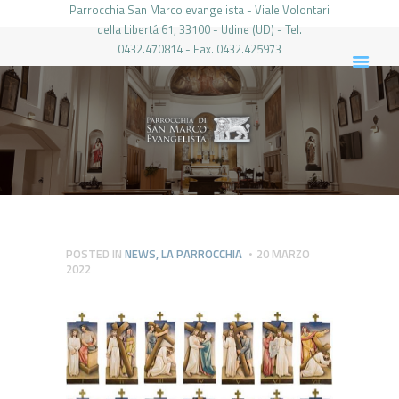
Parrocchia San Marco evangelista - Viale Volontari
della Libertá 61, 33100 - Udine (UD) - Tel.
0432.470814 - Fax. 0432.425973
PARROCCHIA DI SAN MARCO UDINE
HOME
LA PARROCCHIA
IL PARROCO
LE ATTIVITÀ
IL PERIODICO
PIERABECH
POSTED IN
NEWS
,
LA PARROCCHIA
20 MARZO
2022
FOTO E VIDEO
CONTATTI
LOGIN