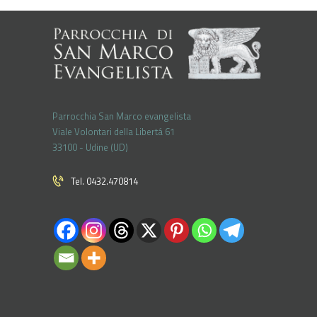
Parrocchia San Marco evangelista
Viale Volontari della Libertá 61
33100 - Udine (UD)
Tel. 0432.470814