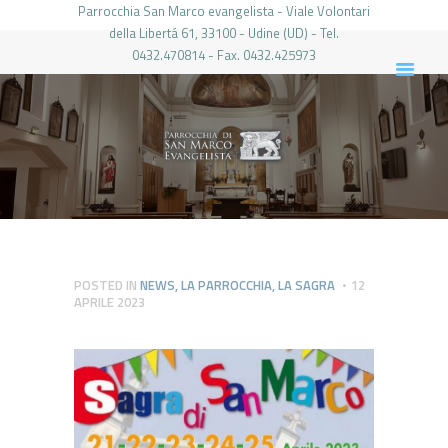
Parrocchia San Marco evangelista - Viale Volontari
della Libertá 61, 33100 - Udine (UD) - Tel.
0432.470814 - Fax. 0432.425973
PARROCCHIA DI SAN MARCO UDINE
HOME
LA PARROCCHIA
IL PARROCO
LE ATTIVITÀ
IL PERIODICO
PIERABECH
POSTED IN
NEWS
,
LA PARROCCHIA
,
LA SAGRA
12
APRILE 2023
FOTO E VIDEO
CONTATTI
LOGIN