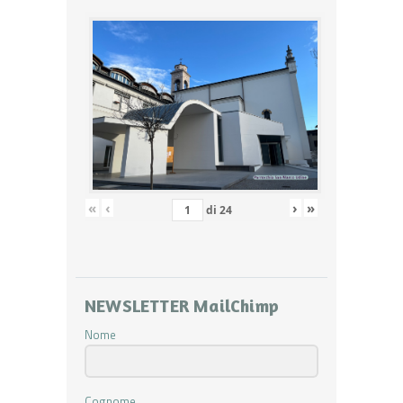
«
‹
›
»
di
24
NEWSLETTER MailChimp
Nome
Cognome