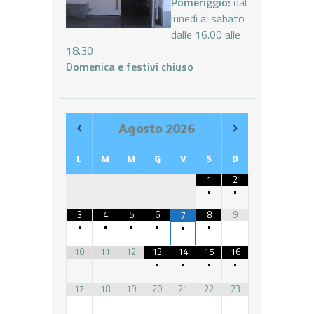
Pomeriggio:
dal
lunedì al sabato
dalle 16.00 alle
18.30
Domenica e festivi chiuso
Agosto
2026
L
M
M
G
V
S
D
1
2
•
•
3
4
5
6
8
9
7
•
•
•
•
•
•
10
11
12
13
14
15
16
•
•
•
•
17
18
19
20
21
22
23