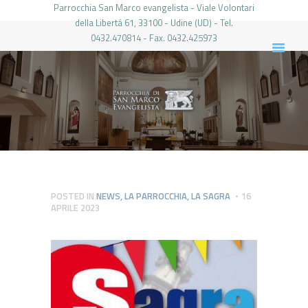
Parrocchia San Marco evangelista - Viale Volontari
della Libertá 61, 33100 - Udine (UD) - Tel.
0432.470814 - Fax. 0432.425973
PARROCCHIA DI SAN MARCO UDINE
HOME
LA PARROCCHIA
IL PARROCO
LE ATTIVITÀ
IL PERIODICO
PIERABECH
POSTED IN
NEWS
,
LA PARROCCHIA
,
LA SAGRA
16
APRILE 2023
FOTO E VIDEO
CONTATTI
LOGIN