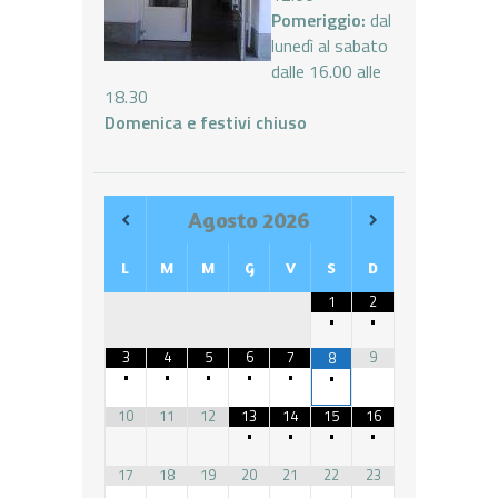
Pomeriggio:
dal
lunedì al sabato
dalle 16.00 alle
18.30
Domenica e festivi chiuso
Agosto
2026
L
M
M
G
V
S
D
1
2
•
•
3
4
5
6
7
9
8
•
•
•
•
•
•
10
11
12
13
14
15
16
•
•
•
•
17
18
19
20
21
22
23