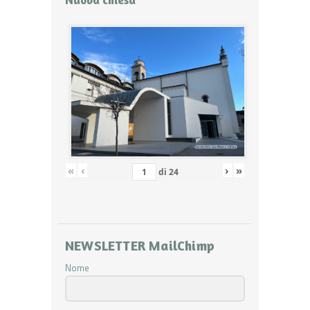
«
‹
›
»
di
24
NEWSLETTER MailChimp
Nome