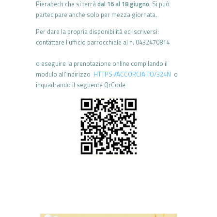
Pierabech che si terrà
dal 16 al 18 giugno
.
Si
può
partecipare
anche
solo
per mezza
giornata.
Per
dare
la
propria
disponibilità ed iscriversi:
contattare l’ufficio parrocchiale al n. 0432470814
o eseguire la prenotazione online compilando il
modulo all’indirizzo
HTTPS://ACCORCIA.TO/324N
o
inquadrando il seguente QrCode