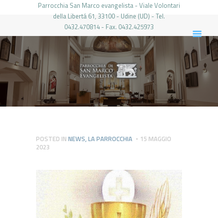
Parrocchia San Marco evangelista - Viale Volontari
della Libertá 61, 33100 - Udine (UD) - Tel.
0432.470814 - Fax. 0432.425973
PARROCCHIA DI SAN MARCO UDINE
HOME
LA PARROCCHIA
IL PARROCO
LE ATTIVITÀ
IL PERIODICO
PIERABECH
POSTED IN
NEWS
,
LA PARROCCHIA
15 MAGGIO
2023
FOTO E VIDEO
CONTATTI
LOGIN