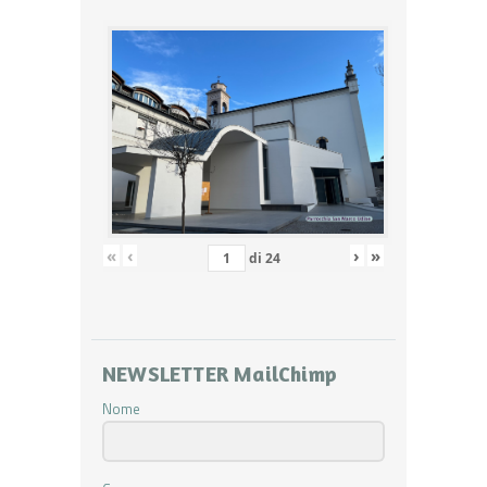
«
‹
›
»
di
24
NEWSLETTER MailChimp
Nome