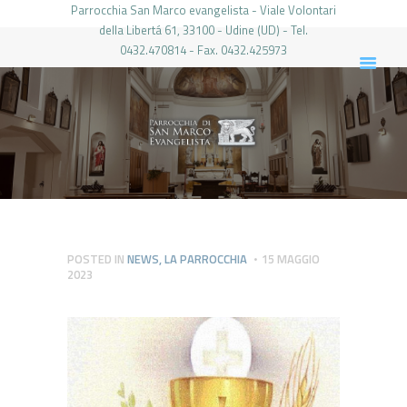
Parrocchia San Marco evangelista - Viale Volontari
della Libertá 61, 33100 - Udine (UD) - Tel.
0432.470814 - Fax. 0432.425973
PARROCCHIA DI SAN MARCO UDINE
HOME
LA PARROCCHIA
IL PARROCO
LE ATTIVITÀ
IL PERIODICO
PIERABECH
POSTED IN
NEWS
,
LA PARROCCHIA
15 MAGGIO
2023
FOTO E VIDEO
CONTATTI
LOGIN