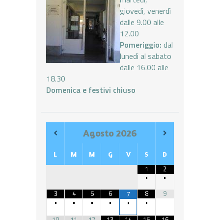
giovedì, venerdì
dalle 9.00 alle
12.00
Pomeriggio:
dal
lunedì al sabato
dalle 16.00 alle
18.30
Domenica e festivi chiuso
Agosto
2026
L
M
M
G
V
S
D
1
2
•
•
3
4
5
6
8
9
7
•
•
•
•
•
•
10
11
12
13
14
15
16