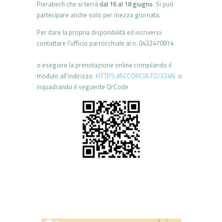
Pierabech che si terrà
dal 16 al 18 giugno
.
Si
può
partecipare
anche
solo
per mezza
giornata.
Per
dare
la
propria
disponibilità ed iscriversi:
contattare l’ufficio parrocchiale al n. 0432470814
o eseguire la prenotazione online compilando il
modulo all’indirizzo
HTTPS://ACCORCIA.TO/324N
o
inquadrando il seguente QrCode