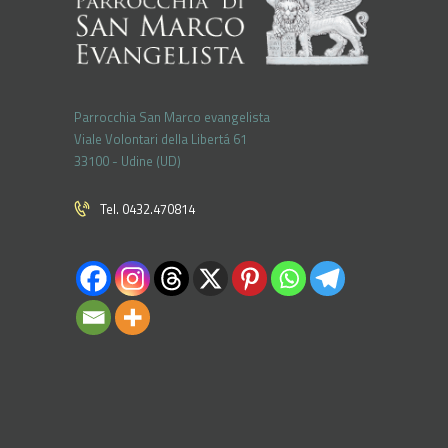
Parrocchia San Marco evangelista
Viale Volontari della Libertá 61
33100 - Udine (UD)
Tel. 0432.470814