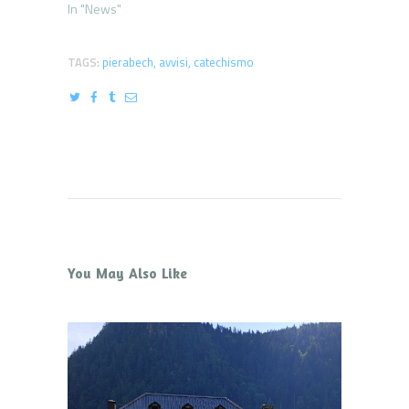
In "News"
TAGS:
pierabech
,
avvisi
,
catechismo
You May Also Like