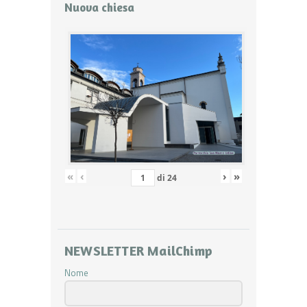
Nuova chiesa
«
‹
›
»
di
24
NEWSLETTER MailChimp
Nome