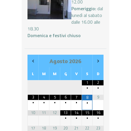
12.00
Pomeriggio:
dal
lunedì al sabato
dalle 16.00 alle
18.30
Domenica e festivi chiuso
Agosto
2026
L
M
M
G
V
S
D
1
2
•
•
3
4
5
6
7
9
8
•
•
•
•
•
•
10
11
12
13
14
15
16
•
•
•
•
17
18
19
20
21
22
23