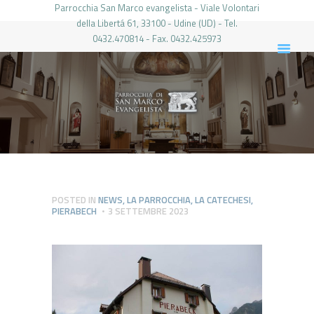
Parrocchia San Marco evangelista - Viale Volontari
della Libertá 61, 33100 - Udine (UD) - Tel.
0432.470814 - Fax. 0432.425973
PARROCCHIA DI SAN MARCO UDINE
HOME
LA PARROCCHIA
IL PARROCO
LE ATTIVITÀ
IL PERIODICO
PIERABECH
POSTED IN
NEWS
,
LA PARROCCHIA
,
LA CATECHESI
,
PIERABECH
3 SETTEMBRE 2023
FOTO E VIDEO
CONTATTI
LOGIN