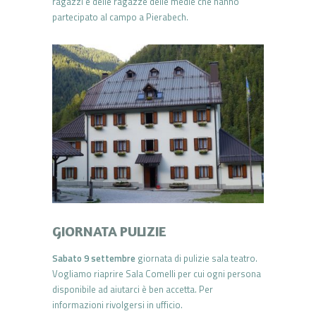
ragazzi e delle ragazze delle medie che hanno
partecipato al campo a Pierabech.
GIORNATA PULIZIE
Sabato 9 settembre
giornata di pulizie sala teatro.
Vogliamo riaprire Sala Comelli per cui ogni persona
disponibile ad aiutarci è ben accetta. Per
informazioni rivolgersi in ufficio.