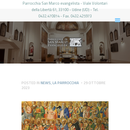
Parrocchia San Marco evangelista - Viale Volontari
della Libertá 61, 33100 - Udine (UD) - Tel.
0432.470814 - Fax. 0432.425973
PARROCCHIA DI SAN MARCO UDINE
HOME
LA PARROCCHIA
IL PARROCO
LE ATTIVITÀ
IL PERIODICO
PIERABECH
POSTED IN
NEWS
,
LA PARROCCHIA
29 OTTOBRE
2023
FOTO E VIDEO
CONTATTI
LOGIN