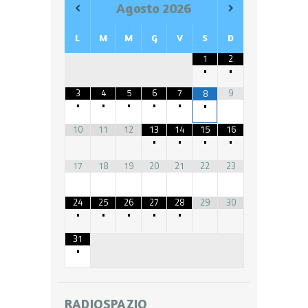
Agosto
2026
L
M
M
G
V
S
D
1
2
•
•
3
4
5
6
7
9
8
•
•
•
•
•
•
10
11
12
13
14
15
16
•
•
•
•
17
18
19
20
21
22
23
24
25
26
27
28
29
30
•
•
•
•
•
31
•
RADIOSPAZIO