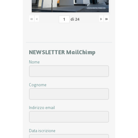
«
‹
›
»
di
24
NEWSLETTER MailChimp
Nome
Cognome
Indirizzo email
Data iscrizione