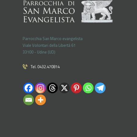
Parrocchia San Marco evangelista
Viale Volontari della Libertá 61
33100 - Udine (UD)
Tel. 0432.470814