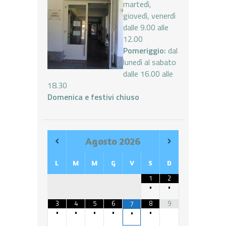
martedì,
giovedì, venerdì
dalle 9.00 alle
12.00
Pomeriggio:
dal
lunedì al sabato
dalle 16.00 alle
18.30
Domenica e festivi chiuso
Agosto
2026
L
M
M
G
V
S
D
1
2
•
•
3
4
5
6
8
9
7
•
•
•
•
•
•