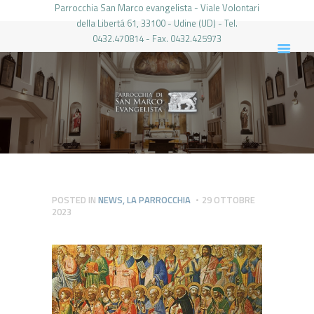
Parrocchia San Marco evangelista - Viale Volontari
della Libertá 61, 33100 - Udine (UD) - Tel.
0432.470814 - Fax. 0432.425973
PARROCCHIA DI SAN MARCO UDINE
HOME
LA PARROCCHIA
IL PARROCO
LE ATTIVITÀ
IL PERIODICO
PIERABECH
POSTED IN
NEWS
,
LA PARROCCHIA
29 OTTOBRE
2023
FOTO E VIDEO
CONTATTI
LOGIN