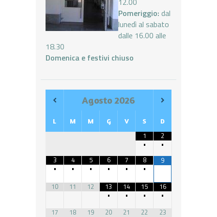
12.00
Pomeriggio:
dal
lunedì al sabato
dalle 16.00 alle
18.30
Domenica e festivi chiuso
Agosto
2026
L
M
M
G
V
S
D
1
2
•
•
3
4
5
6
7
8
9
•
•
•
•
•
•
10
11
12
13
14
15
16
•
•
•
•
17
18
19
20
21
22
23