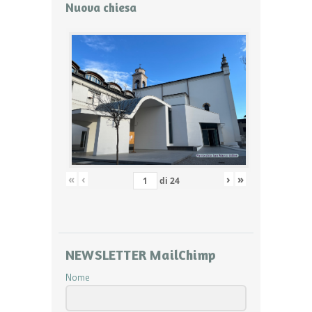
Nuova chiesa
«
‹
›
»
di
24
NEWSLETTER MailChimp
Nome