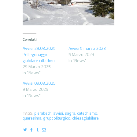
Correlati
Avvisi 29.03.2025:
Avvisi 5 marzo 2023
Pellegrinaggio
5 Marzo 2023
giubilare cittadino
In "News"
29 Marzo 2025
In "News"
Avvisi 09.03.2025:
9 Marzo 2025
In "News"
TAGS:
pierabech
,
avvisi
,
sagra
,
catechismo
,
quaresima
,
gruppoliturgico
,
chiesagiubilare