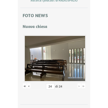
Ascolta i podcast di RADIOSPAZIO
FOTO NEWS
Nuova chiesa
«
‹
›
»
di
24