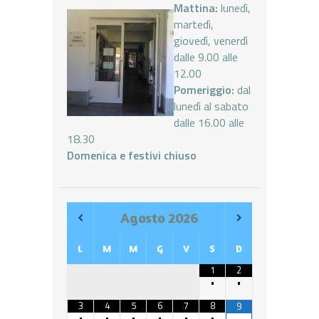
Mattina:
lunedì,
martedì,
giovedì, venerdì
dalle 9.00 alle
12.00
Pomeriggio:
dal
lunedì al sabato
dalle 16.00 alle
18.30
Domenica e festivi chiuso
Agosto
2026
L
M
M
G
V
S
D
1
2
•
•
3
4
5
6
7
8
9
•
•
•
•
•
•