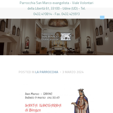
Parrocchia San Marco evangelista - Viale Volontari
della Libertá 61, 33100 - Udine (UD) - Tel.
0432.470814 - Fax. 0432.425973
PARROCCHIA DI SAN MARCO UDINE
HOME
LA PARROCCHIA
IL PARROCO
LE ATTIVITÀ
IL PERIODICO
PIERABECH
POSTED IN
LA PARROCCHIA
3 MARZO 2024
FOTO E VIDEO
CONTATTI
LOGIN