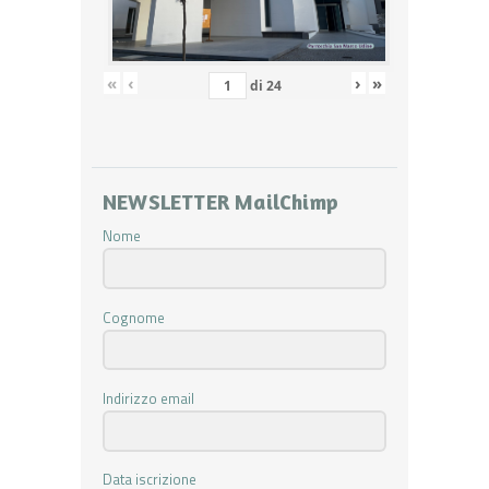
«
‹
›
»
di
24
NEWSLETTER MailChimp
Nome
Cognome
Indirizzo email
Data iscrizione