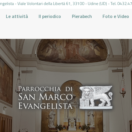
gelista - Viale Volontari della Libertá 61, 33100 - Udine (UD) - Tel. 0432
Le attività
Il periodico
Pierabech
Foto e Video
PARROCCHIA DI SAN MARCO UDINE
HOME
LA PARROCCHIA
IL PARROCO
LE ATTIVITÀ
IL PERIODICO
PIERABECH
FOTO E VIDEO