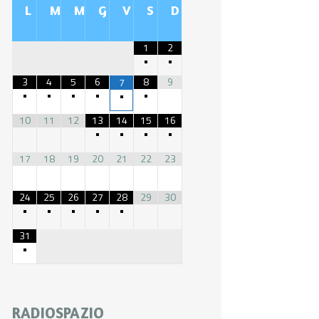
L
M
M
G
V
S
D
1
2
•
•
3
4
5
6
8
9
7
•
•
•
•
•
•
10
11
12
13
14
15
16
•
•
•
•
17
18
19
20
21
22
23
24
25
26
27
28
29
30
•
•
•
•
•
31
•
RADIOSPAZIO