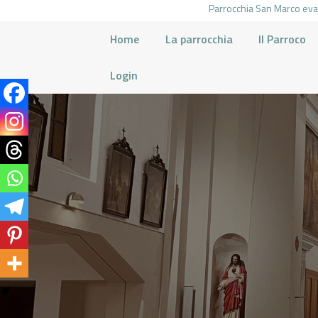
Parrocchia San Marco evan
Home
La parrocchia
Il Parroco
Login