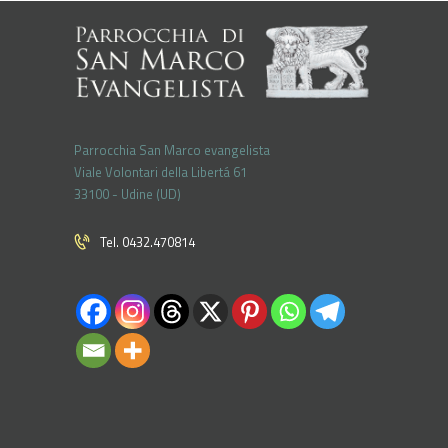
Parrocchia San Marco evangelista
Viale Volontari della Libertá 61
33100 - Udine (UD)
Tel. 0432.470814