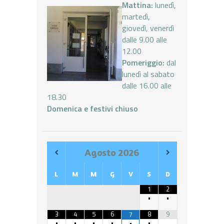
Mattina:
lunedì,
martedì,
giovedì, venerdì
dalle 9.00 alle
12.00
Pomeriggio:
dal
lunedì al sabato
dalle 16.00 alle
18.30
Domenica e festivi chiuso
Agosto
2026
L
M
M
G
V
S
D
1
2
•
•
3
4
5
6
8
9
7
•
•
•
•
•
•