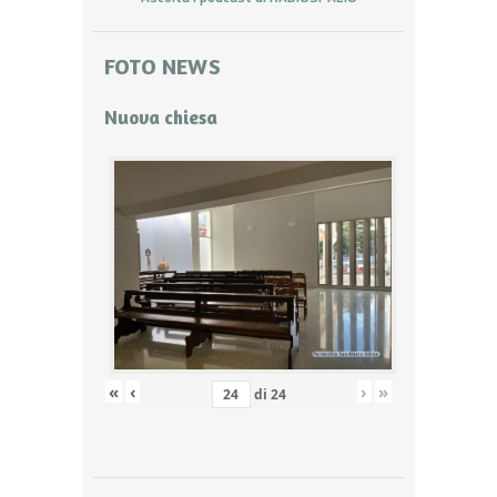
FOTO NEWS
Nuova chiesa
«
‹
›
»
di
24