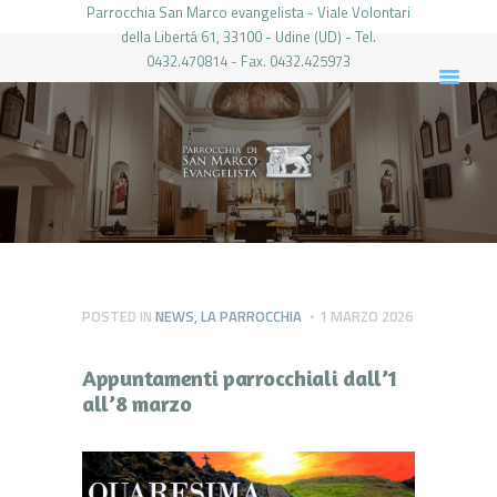
Parrocchia San Marco evangelista - Viale Volontari
della Libertá 61, 33100 - Udine (UD) - Tel.
0432.470814 - Fax. 0432.425973
PARROCCHIA DI SAN MARCO UDINE
HOME
LA PARROCCHIA
IL PARROCO
LE ATTIVITÀ
IL PERIODICO
PIERABECH
POSTED IN
NEWS
,
LA PARROCCHIA
1 MARZO 2026
FOTO E VIDEO
Appuntamenti parrocchiali dall’1
CONTATTI
all’8 marzo
LOGIN