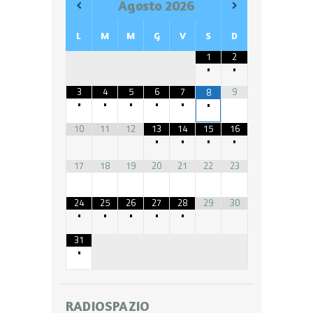
Agosto
2026
L
M
M
G
V
S
D
1
2
•
•
3
4
5
6
7
9
8
•
•
•
•
•
•
10
11
12
13
14
15
16
•
•
•
•
17
18
19
20
21
22
23
24
25
26
27
28
29
30
•
•
•
•
•
31
•
RADIOSPAZIO