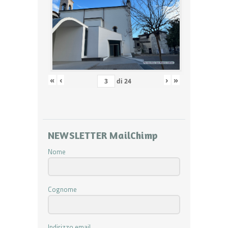
«
‹
›
»
di
24
NEWSLETTER MailChimp
Nome
Cognome
Indirizzo email