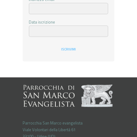
Data iscrizione
ISCRIVIMI
Parrocchia San Marco evangelista
Viale Volontari della Libertá 61
33100 - Udine (UD)