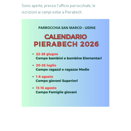
Sono aperte, presso l’ufficio parrocchiale, le
iscrizioni ai campi estivi a Pierabech.