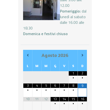
12.00
Pomeriggio:
dal
lunedì al sabato
dalle 16.00 alle
18.30
Domenica e festivi chiuso
Agosto
2026
L
M
M
G
V
S
D
1
2
•
•
3
4
5
6
7
8
9
•
•
•
•
•
•
10
11
12
13
14
15
16
•
•
•
•