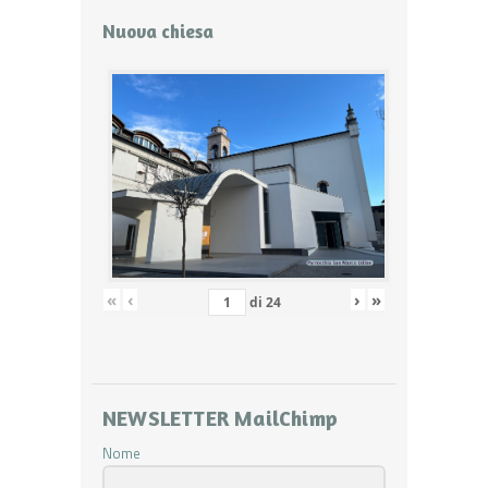
Nuova chiesa
«
‹
›
»
di
24
NEWSLETTER MailChimp
Nome