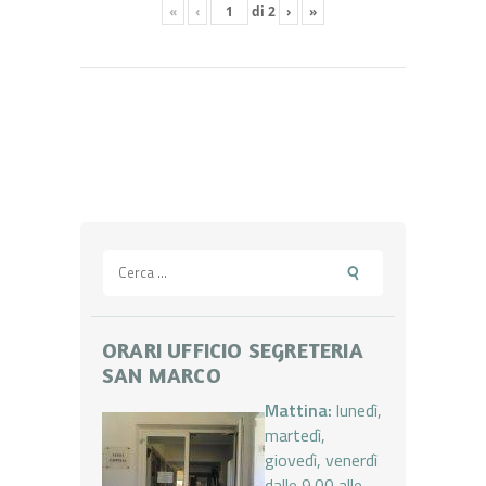
«
‹
di
2
›
»
Ricerca
per:
ORARI UFFICIO SEGRETERIA
SAN MARCO
Mattina:
lunedì,
martedì,
giovedì, venerdì
dalle 9.00 alle