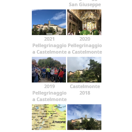
San Giuseppe
2021
2020
Pellegrinaggio
Pellegrinaggio
a Castelmonte
a Castelmonte
2019
Castelmonte
Pellegrinaggio
2018
a Castelmonte