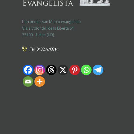
Parrocchia San Marco evangelista
Viale Volontari della Libertá 61
33100 - Udine (UD)
Tel. 0432.470814