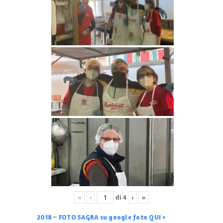
«
‹
di
4
›
»
2018 – FOTO SAGRA su google foto QUI >