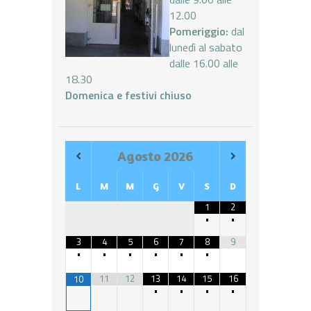
12.00
Pomeriggio:
dal
lunedì al sabato
dalle 16.00 alle
18.30
Domenica e festivi chiuso
Agosto
2026
L
M
M
G
V
S
D
1
2
•
•
3
4
5
6
7
8
9
•
•
•
•
•
•
11
12
13
14
15
16
10
•
•
•
•