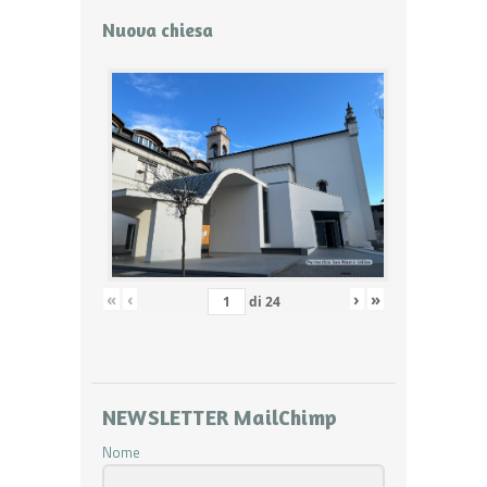
Nuova chiesa
«
‹
›
»
di
24
NEWSLETTER MailChimp
Nome