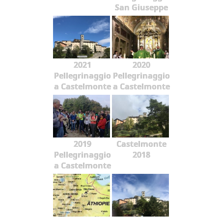
San Giuseppe
2021
2020
Pellegrinaggio
Pellegrinaggio
a Castelmonte
a Castelmonte
2019
Castelmonte
Pellegrinaggio
2018
a Castelmonte