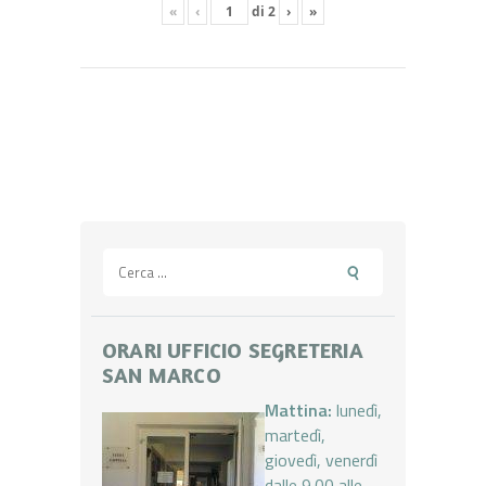
«
‹
di
2
›
»
Ricerca
per:
ORARI UFFICIO SEGRETERIA
SAN MARCO
Mattina:
lunedì,
martedì,
giovedì, venerdì
dalle 9.00 alle