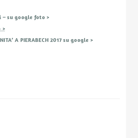
– su google foto >
 >
TA’ A PIERABECH 2017 su google >