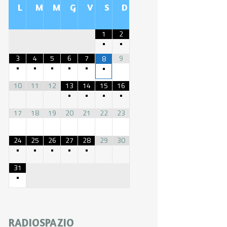
L
M
M
G
V
S
D
1
2
•
•
3
4
5
6
7
9
8
•
•
•
•
•
•
10
11
12
13
14
15
16
•
•
•
•
17
18
19
20
21
22
23
24
25
26
27
28
29
30
•
•
•
•
•
31
•
RADIOSPAZIO