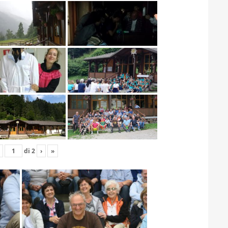
di
2
›
»