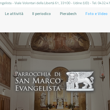
gelista - Viale Volontari della Libertá 61, 33100 - Udine (UD) - Tel. 0432
Le attività
Il periodico
Pierabech
Foto e Video
PARROCCHIA DI SAN MARCO UDINE
HOME
LA PARROCCHIA
IL PARROCO
LE ATTIVITÀ
IL PERIODICO
PIERABECH
FOTO E VIDEO