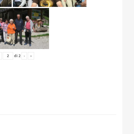
di
2
›
»