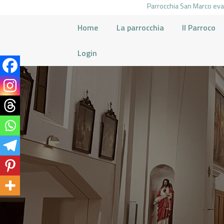
Parrocchia San Marco evan
Home
La parrocchia
Il Parroco
Login