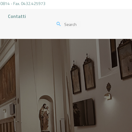
.470814 - Fax. 0432.425973
Contatti