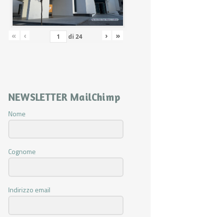
«
‹
›
»
di
24
NEWSLETTER MailChimp
Nome
Cognome
Indirizzo email