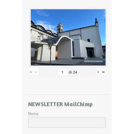
«
‹
›
»
di
24
NEWSLETTER MailChimp
Nome