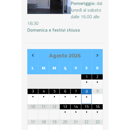
Pomeriggio:
dal
lunedì al sabato
dalle 16.00 alle
18.30
Domenica e festivi chiuso
Agosto
2026
L
M
M
G
V
S
D
1
2
•
•
3
4
5
6
7
9
8
•
•
•
•
•
•
10
11
12
13
14
15
16
•
•
•
•
17
18
19
20
21
22
23