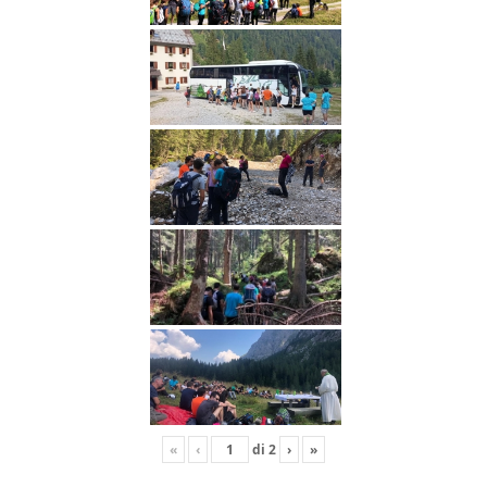
«
‹
di
2
›
»