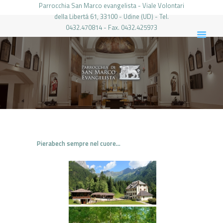
Parrocchia San Marco evangelista - Viale Volontari
della Libertá 61, 33100 - Udine (UD) - Tel.
0432.470814 - Fax. 0432.425973
PARROCCHIA DI SAN MARCO UDINE
HOME
LA PARROCCHIA
IL PARROCO
LE ATTIVITÀ
IL PERIODICO
PIERABECH
Pierabech sempre nel cuore…
FOTO E VIDEO
CONTATTI
LOGIN