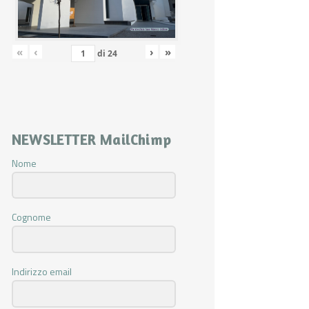
«
‹
›
»
di
24
NEWSLETTER MailChimp
Nome
Cognome
Indirizzo email