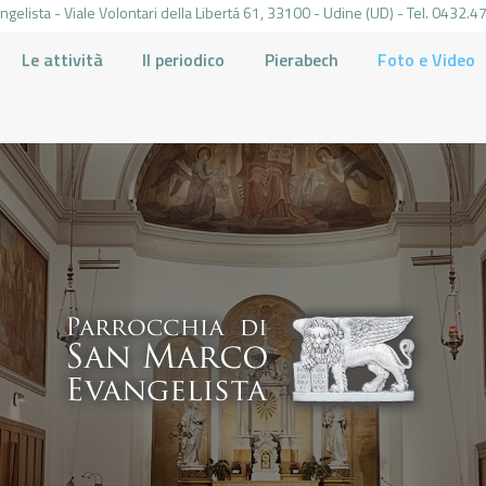
gelista - Viale Volontari della Libertá 61, 33100 - Udine (UD) - Tel. 0432
Le attività
Il periodico
Pierabech
Foto e Video
PARROCCHIA DI SAN MARCO UDINE
HOME
LA PARROCCHIA
IL PARROCO
LE ATTIVITÀ
IL PERIODICO
PIERABECH
FOTO E VIDEO