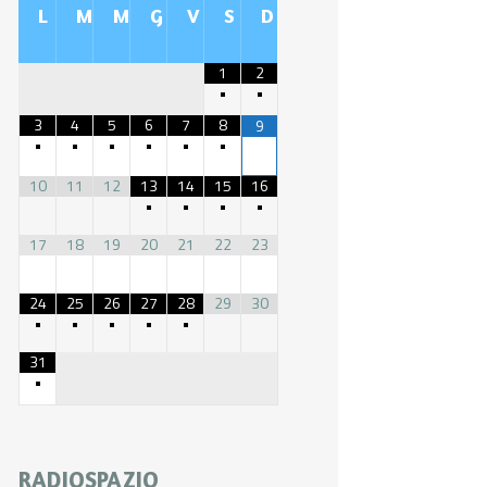
L
M
M
G
V
S
D
1
2
•
•
3
4
5
6
7
8
9
•
•
•
•
•
•
10
11
12
13
14
15
16
•
•
•
•
17
18
19
20
21
22
23
24
25
26
27
28
29
30
•
•
•
•
•
31
•
RADIOSPAZIO