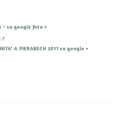
– su google foto >
 >
TA’ A PIERABECH 2017 su google >