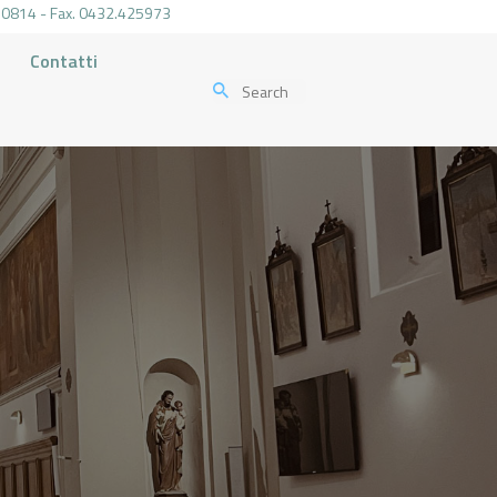
.470814 - Fax. 0432.425973
Contatti