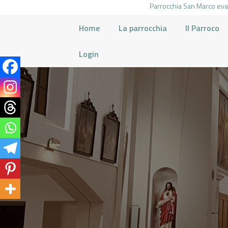
Parrocchia San Marco evan
Home
La parrocchia
Il Parroco
Login