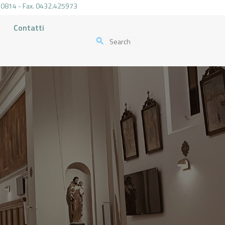
.470814 - Fax. 0432.425973
Contatti