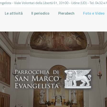
gelista - Viale Volontari della Libertá 61, 33100 - Udine (UD) - Tel. 0432
Le attività
Il periodico
Pierabech
Foto e Video
PARROCCHIA DI SAN MARCO UDINE
HOME
LA PARROCCHIA
IL PARROCO
LE ATTIVITÀ
IL PERIODICO
PIERABECH
FOTO E VIDEO