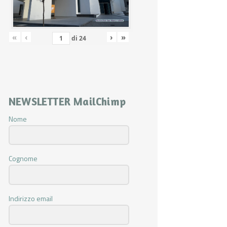
«
‹
›
»
di
24
NEWSLETTER MailChimp
Nome
Cognome
Indirizzo email