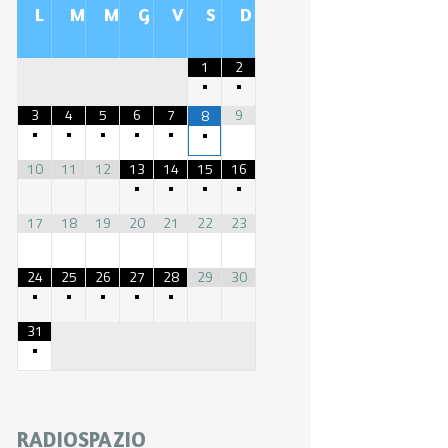
L
M
M
G
V
S
D
1
2
•
•
3
4
5
6
7
9
8
•
•
•
•
•
•
10
11
12
13
14
15
16
•
•
•
•
17
18
19
20
21
22
23
24
25
26
27
28
29
30
•
•
•
•
•
31
•
RADIOSPAZIO