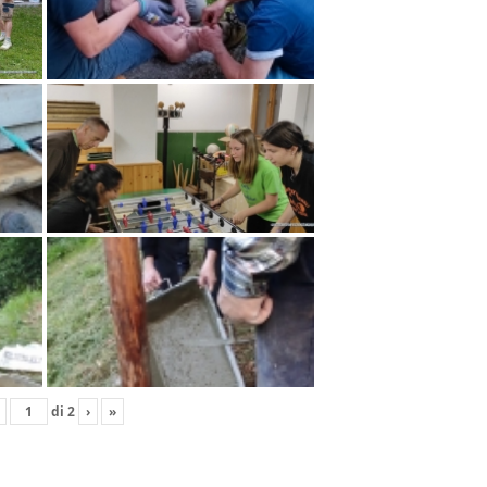
di
2
›
»