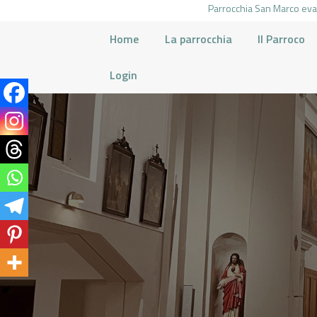
Parrocchia San Marco evan
Home
La parrocchia
Il Parroco
Login