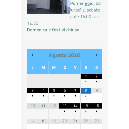
Pomeriggio:
dal
lunedì al sabato
dalle 16.00 alle
18.30
Domenica e festivi chiuso
Agosto
2026
L
M
M
G
V
S
D
1
2
•
•
3
4
5
6
7
9
8
•
•
•
•
•
•
10
11
12
13
14
15
16
•
•
•
•
17
18
19
20
21
22
23