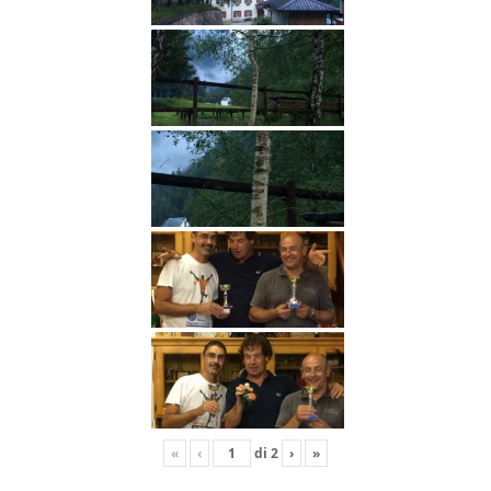
«
‹
di
2
›
»