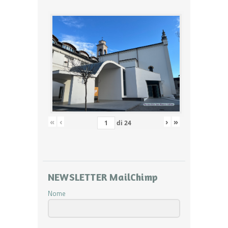
«
‹
›
»
di
24
NEWSLETTER MailChimp
Nome