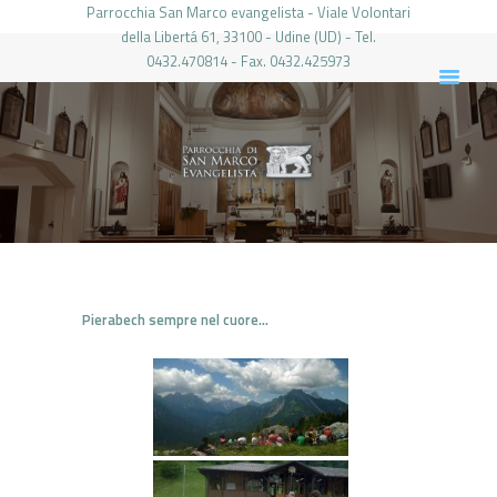
Parrocchia San Marco evangelista - Viale Volontari
della Libertá 61, 33100 - Udine (UD) - Tel.
0432.470814 - Fax. 0432.425973
PARROCCHIA DI SAN MARCO UDINE
HOME
LA PARROCCHIA
IL PARROCO
LE ATTIVITÀ
IL PERIODICO
PIERABECH
Pierabech sempre nel cuore…
FOTO E VIDEO
CONTATTI
LOGIN