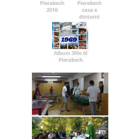
Pierabech
Pierabech
2016
casa e
dintorni
Album 30le di
Pierabech