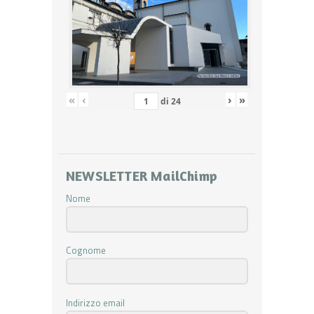
«
‹
›
»
di
24
NEWSLETTER MailChimp
Nome
Cognome
Indirizzo email