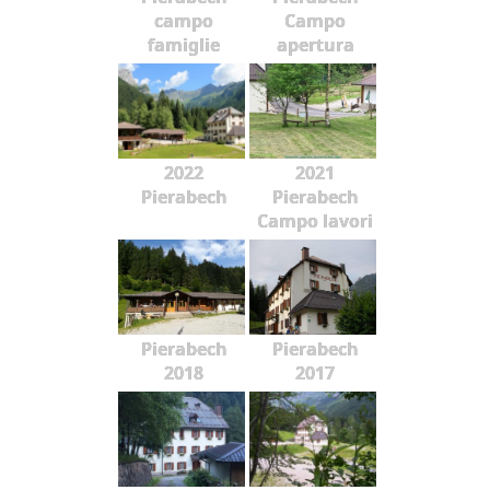
campo
Campo
famiglie
apertura
2022
2021
Pierabech
Pierabech
Campo lavori
Pierabech
Pierabech
2018
2017