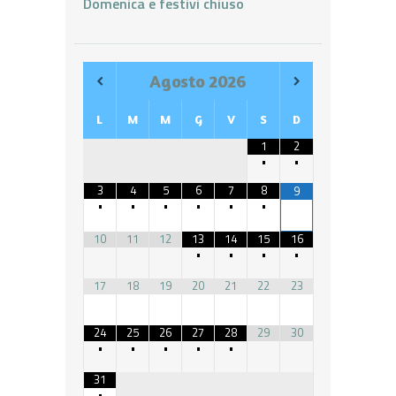
Domenica e festivi chiuso
Agosto
2026
L
M
M
G
V
S
D
1
2
•
•
3
4
5
6
7
8
9
•
•
•
•
•
•
10
11
12
13
14
15
16
•
•
•
•
17
18
19
20
21
22
23
24
25
26
27
28
29
30
•
•
•
•
•
31
•