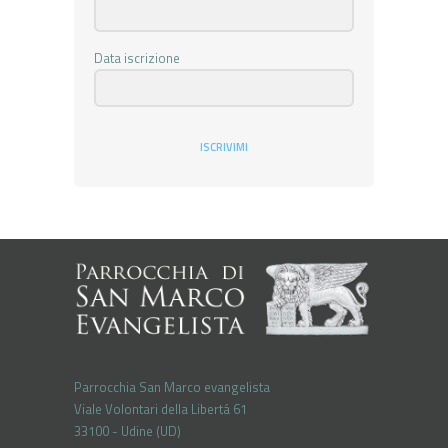
Data iscrizione
ISCRIVIMI
Parrocchia San Marco evangelista
Viale Volontari della Libertá 61
33100 - Udine (UD)