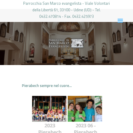
Parrocchia San Marco evangelista - Viale Volontari
della Libertá 61, 33100 - Udine (UD) - Tel.
0432.470814 - Fax. 0432.425973
PARROCCHIA DI SAN MARCO UDINE
HOME
LA PARROCCHIA
IL PARROCO
LE ATTIVITÀ
IL PERIODICO
PIERABECH
Pierabech sempre nel cuore…
FOTO E VIDEO
CONTATTI
LOGIN
2023
2023 06 -
Pierabech
Pierabech