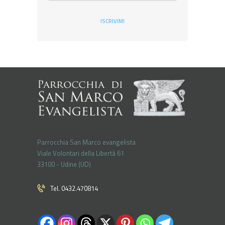
ISCRIVIMI
Parrocchia San Marco evangelista
Viale Volontari della Libertá 61
33100 - Udine (UD)
Tel. 0432.470814