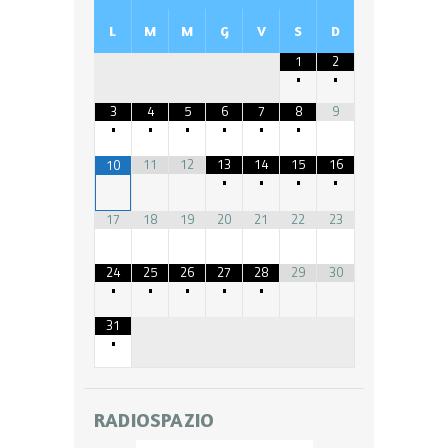
L
M
M
G
V
S
D
1
2
•
•
3
4
5
6
7
8
9
•
•
•
•
•
•
11
12
13
14
15
16
10
•
•
•
•
17
18
19
20
21
22
23
24
25
26
27
28
29
30
•
•
•
•
•
31
•
RADIOSPAZIO