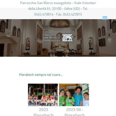
Parrocchia San Marco evangelista - Viale Volontari
della Libertá 61, 33100 - Udine (UD) - Tel.
0432.470814 - Fax. 0432.425973
PARROCCHIA DI SAN MARCO UDINE
HOME
LA PARROCCHIA
IL PARROCO
LE ATTIVITÀ
IL PERIODICO
PIERABECH
Pierabech sempre nel cuore…
FOTO E VIDEO
CONTATTI
LOGIN
2023
2023 06 -
Pierabech
Pierabech