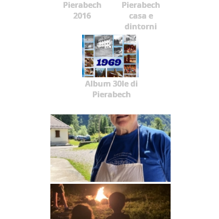
Pierabech
Pierabech
2016
casa e
dintorni
Album 30le di
Pierabech