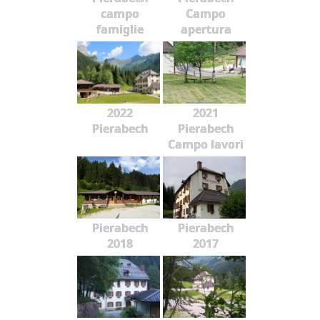
campo
Campo
famiglie
apertura
2022
2021
Pierabech
Pierabech
Campo lavori
Pierabech
Pierabech
2018
2017