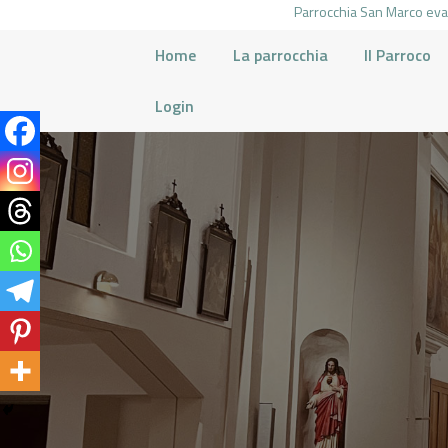
Parrocchia San Marco evan
Home
La parrocchia
Il Parroco
Login