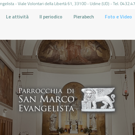
gelista - Viale Volontari della Libertá 61, 33100 - Udine (UD) - Tel. 0432
Le attività
Il periodico
Pierabech
Foto e Video
PARROCCHIA DI SAN MARCO UDINE
HOME
LA PARROCCHIA
IL PARROCO
LE ATTIVITÀ
IL PERIODICO
PIERABECH
FOTO E VIDEO