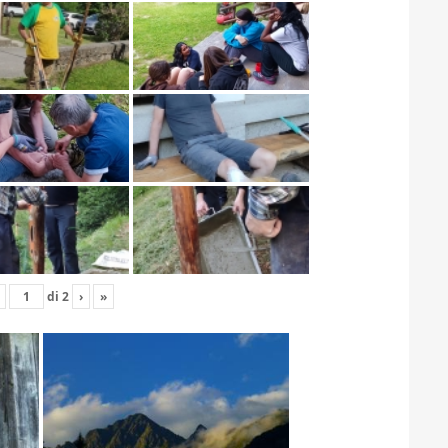
di
2
›
»