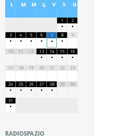
L
M
M
G
V
S
D
1
2
•
•
3
4
5
6
8
9
7
•
•
•
•
•
•
10
11
12
13
14
15
16
•
•
•
•
17
18
19
20
21
22
23
24
25
26
27
28
29
30
•
•
•
•
•
31
•
RADIOSPAZIO