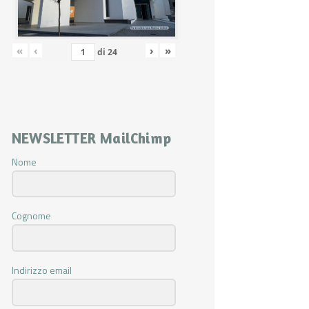
«
‹
›
»
di
24
NEWSLETTER MailChimp
Nome
Cognome
Indirizzo email