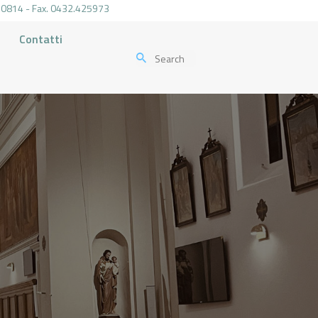
.470814 - Fax. 0432.425973
Contatti