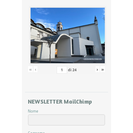
«
‹
›
»
di
24
NEWSLETTER MailChimp
Nome