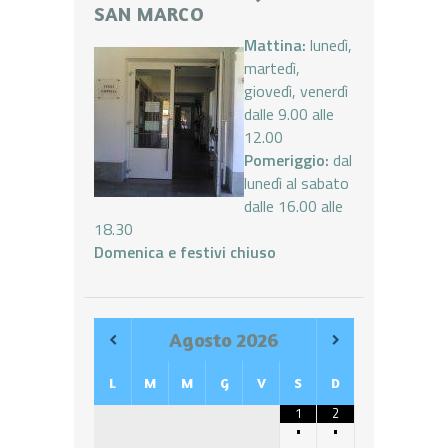
SAN MARCO
Mattina:
lunedì,
martedì,
giovedì, venerdì
dalle 9.00 alle
12.00
Pomeriggio:
dal
lunedì al sabato
dalle 16.00 alle
18.30
Domenica e festivi chiuso
Agosto
2026
L
M
M
G
V
S
D
1
2
•
•