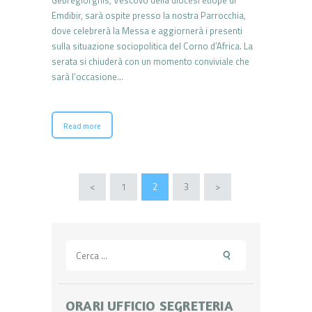
Emdibir, sarà ospite presso la nostra Parrocchia,
dove celebrerà la Messa e aggiornerà i presenti
sulla situazione sociopolitica del Corno d’Africa. La
serata si chiuderà con un momento conviviale che
sarà l’occasione…
Read more
Paginazione
<
PAGE
1
PAGE
2
PAGE
3
>
degli
articoli
Ricerca
per:
ORARI UFFICIO SEGRETERIA