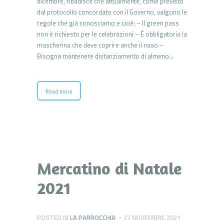
dicembre, ribadisce che attualmente, come previsto
dal protocollo concordato con il Governo, valgono le
regole che già conosciamo e cioè: – Il green pass
non è richiesto per le celebrazioni – È obbligatoria la
mascherina che deve coprire anche il naso –
Bisogna mantenere distanziamento di almeno…
Read more
Mercatino di Natale
2021
POSTED IN
LA PARROCCHIA
27 NOVEMBRE 2021