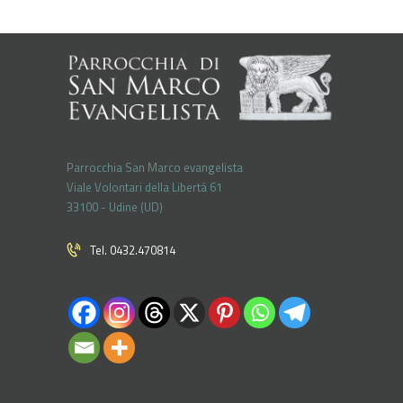
Parrocchia San Marco evangelista
Viale Volontari della Libertá 61
33100 - Udine (UD)
Tel. 0432.470814