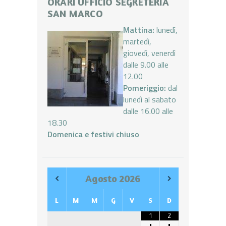
ORARI UFFICIO SEGRETERIA
SAN MARCO
Mattina:
lunedì,
martedì,
giovedì, venerdì
dalle 9.00 alle
12.00
Pomeriggio:
dal
lunedì al sabato
dalle 16.00 alle
18.30
Domenica e festivi chiuso
Agosto
2026
L
M
M
G
V
S
D
1
2
•
•