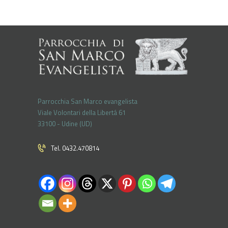
Parrocchia San Marco evangelista
Viale Volontari della Libertá 61
33100 - Udine (UD)
Tel. 0432.470814