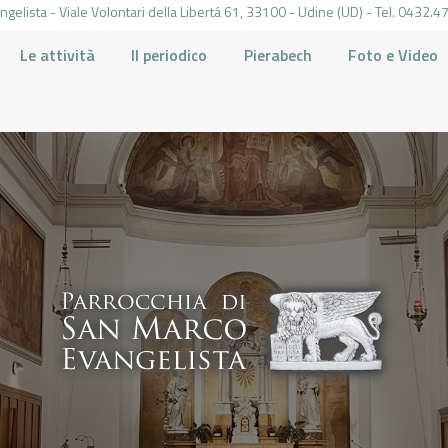
gelista - Viale Volontari della Libertá 61, 33100 - Udine (UD) - Tel. 0432
Le attività
Il periodico
Pierabech
Foto e Video
PARROCCHIA DI SAN MARCO UDINE
HOME
LA PARROCCHIA
IL PARROCO
LE ATTIVITÀ
IL PERIODICO
PIERABECH
FOTO E VIDEO