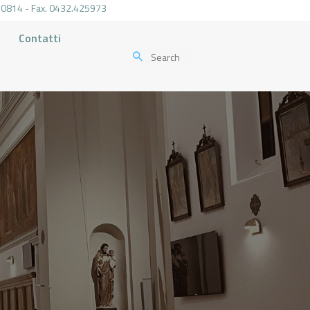
.470814 - Fax. 0432.425973
Contatti