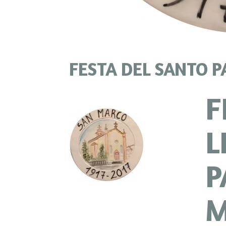
FESTA DEL SANTO 
F
L
P
M