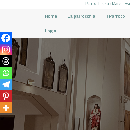
Parrocchia San Marco evan
Home
La parrocchia
Il Parroco
Login