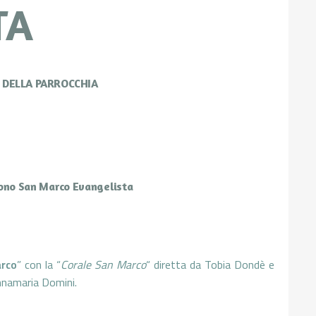
TA
E DELLA PARROCCHIA
trono San Marco Evangelista
arco
” con la “
Corale San Marco
“ diretta da Tobia Dondè e
nnamaria Domini.