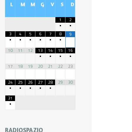
L
M
M
G
V
S
D
1
2
•
•
3
4
5
6
7
8
9
•
•
•
•
•
•
10
11
12
13
14
15
16
•
•
•
•
17
18
19
20
21
22
23
24
25
26
27
28
29
30
•
•
•
•
•
31
•
RADIOSPAZIO