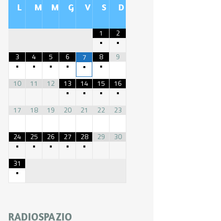
L
M
M
G
V
S
D
1
2
•
•
3
4
5
6
8
9
7
•
•
•
•
•
•
10
11
12
13
14
15
16
•
•
•
•
17
18
19
20
21
22
23
24
25
26
27
28
29
30
•
•
•
•
•
31
•
RADIOSPAZIO