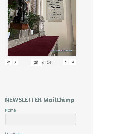
«
‹
›
»
di
24
NEWSLETTER MailChimp
Nome
Cognome