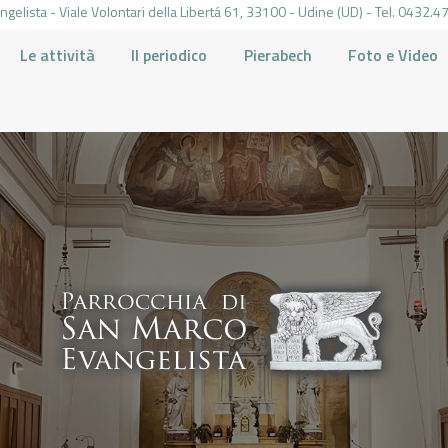
gelista - Viale Volontari della Libertá 61, 33100 - Udine (UD) - Tel. 0432
Le attività
Il periodico
Pierabech
Foto e Video
PARROCCHIA DI SAN MARCO UDINE
HOME
LA PARROCCHIA
IL PARROCO
LE ATTIVITÀ
IL PERIODICO
PIERABECH
FOTO E VIDEO