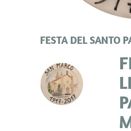
FESTA DEL SANTO 
F
L
P
M