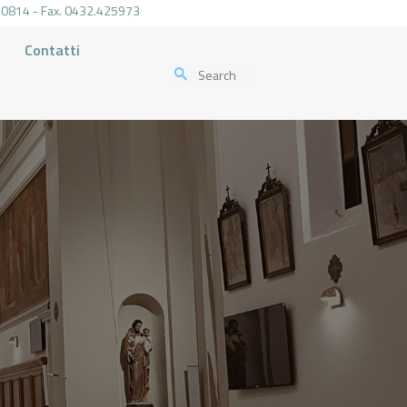
.470814 - Fax. 0432.425973
Contatti