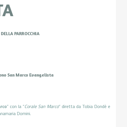
TA
E DELLA PARROCCHIA
trono San Marco Evangelista
arco
” con la “
Corale San Marco
“ diretta da Tobia Dondè e
nnamaria Domini.