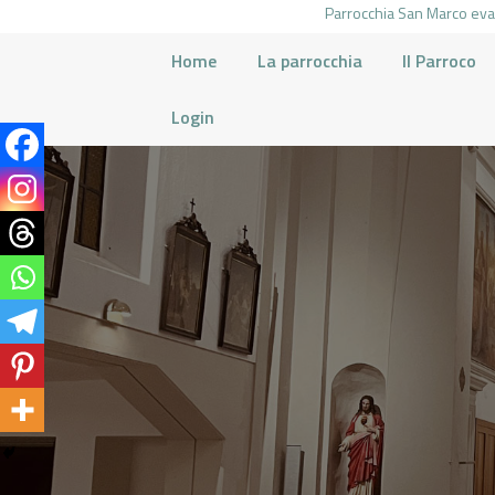
Parrocchia San Marco evan
Home
La parrocchia
Il Parroco
Login