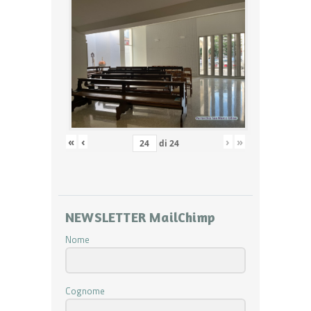
«
‹
›
»
di
24
NEWSLETTER MailChimp
Nome
Cognome