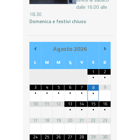
dalle 16.00 alle
18.30
Domenica e festivi chiuso
Agosto
2026
L
M
M
G
V
S
D
1
2
•
•
3
4
5
6
7
9
8
•
•
•
•
•
•
10
11
12
13
14
15
16
•
•
•
•
17
18
19
20
21
22
23
24
25
26
27
28
29
30