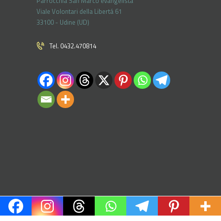
Parrocchia San Marco evangelista
Viale Volontari della Libertá 61
33100 - Udine (UD)
Tel. 0432.470814