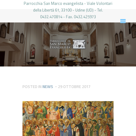
Parrocchia San Marco evangelista - Viale Volontari
della Libertá 61, 33100 - Udine (UD) - Tel.
0432.470814 - Fax. 0432.425973
PARROCCHIA DI SAN MARCO UDINE
HOME
LA PARROCCHIA
IL PARROCO
LE ATTIVITÀ
IL PERIODICO
PIERABECH
POSTED IN
NEWS
29 OTTOBRE 2017
FOTO E VIDEO
CONTATTI
LOGIN