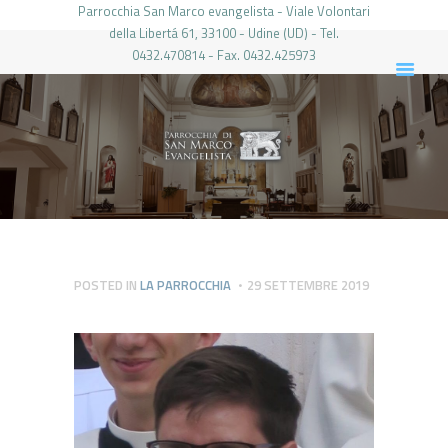
Parrocchia San Marco evangelista - Viale Volontari
della Libertá 61, 33100 - Udine (UD) - Tel.
0432.470814 - Fax. 0432.425973
PARROCCHIA DI SAN MARCO UDINE
HOME
LA PARROCCHIA
IL PARROCO
LE ATTIVITÀ
IL PERIODICO
PIERABECH
POSTED IN
LA PARROCCHIA
29 SETTEMBRE 2019
FOTO E VIDEO
CONTATTI
LOGIN