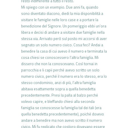
resto indifferente a tutto il resto.
Mi spiego con un esempio. Due anni fa, quando
sono diventato diacono, diedi la mia disponibilità a
visitare le famiglie nelle loro case e a portare la
benedizione del Signore. Un pomeriggio ebbi un’ora
libera e decisi di andare a visitare due famiglie nella
stessa via. Arrivato però sul posto mi accorsi di aver
segnato un solo numero civico. Cosa feci? Andai a
benedire la casa di cui avevo il numero e terminata la
cosa chiesi se conoscessero l’altra famiglia. Mi
dissero che non la conoscevano. Così tornai in
parrocchia e li capii perché avevo scritto un solo
numero civico, perché il numero era lo stesso, era lo
stesso condominio, anzi di più, l’altra famiglia
abitava esattamente sopra a quella benedetta
precedentemente. Presi la palla al balzo perché
volevo capire, e bleffando chiesi alla seconda
famiglia se conoscesse la famiglia tal dei tali (era
quella benedetta precedentemente), poiché dovevo
andare a benedire ma non avevo scritto il numero
civico. Mi fu replicato che costoro dovevano essere