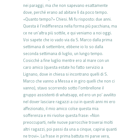
nei paraggi, ma che non sapevano esattamente
dove, perché erano ad abitare lì da poco tempo.
«Quanto tempo?» Chiesi. Mi fu risposto: due anni.
Questa è l’indifferenza nella forma più pacchiana, ma
ce ne un’altra più sottile, e qui veniamo a noi oggi.
Voi sapete che io vado via da S. Marco dalla prima
settimana di settembre, ebbene io lo so dalla
seconda settimana di luglio, un lungo tempo.
Cosicché a fine luglio mentre ero al mare con un
caro amico (questa estate ho fatto servizio a
Lignano, dove in chiesa si incontrano quelli di S.
Marco che vanno a Messa e in giro quelli che non ci
vanno), stavo scorrendo sotto l’ombrellone il
gruppo assistenti di whatsapp, ed ero un po’ avvilito
nel dover lasciare ragazzi a cui in questi anni mi ero
affezionato, il mio amico colse questa mia
sofferenza e mi rivolse questa frase: «Non
preoccuparti, nelle nuove parrocchie troverai molti
altri ragazzi, poi passi da una a cinque, capirai quanti
ne trovi». La frase in prima battuta mi parve vera,