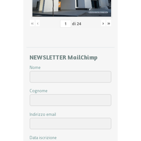
«
‹
›
»
di
24
NEWSLETTER MailChimp
Nome
Cognome
Indirizzo email
Data iscrizione