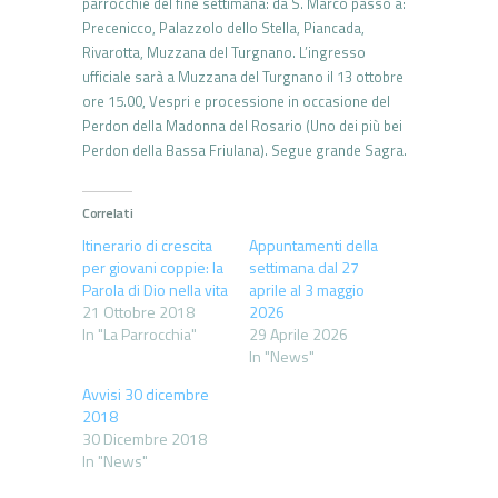
parrocchie del fine settimana: da S. Marco passo a:
Precenicco, Palazzolo dello Stella, Piancada,
Rivarotta, Muzzana del Turgnano. L’ingresso
ufficiale sarà a Muzzana del Turgnano il 13 ottobre
ore 15.00, Vespri e processione in occasione del
Perdon della Madonna del Rosario (Uno dei più bei
Perdon della Bassa Friulana). Segue grande Sagra.
Correlati
Itinerario di crescita
Appuntamenti della
per giovani coppie: la
settimana dal 27
Parola di Dio nella vita
aprile al 3 maggio
21 Ottobre 2018
2026
In "La Parrocchia"
29 Aprile 2026
In "News"
Avvisi 30 dicembre
2018
30 Dicembre 2018
In "News"