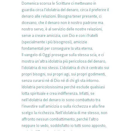
Domenica scorsa le Scritture ci mettevano in
guardia circa l’idolatria del denaro, circa il preferire il
denaro alle relazioni. Bisogna tener presente, ci
dicevano, che il denaro non è nostro padrone ma
nostro servo, è al servizio delle nostre relazioni,
serve a creare amicizia, con Dio e con i fratelli
(specialmente i più bisognosi), amicizie
fondamentali per conseguire la vita eterna.
Il vangelo di Oggi prosegue sulla stessa scia, e ci
mostra un’altra idolatria più pericolosa del denaro,
l’idolatria di noi stessi. L’idolatria di chi è centrato sui
propri bisogni, sui propri agi, sui propri godimenti,
senza curarsi né di Dio né di chi gli sta intorno.
Idolatria pericolosissima perché esclude qualsiasi
lotta spirituale e crea indifferenza. Infatti, se
nell’idolatria del denaro io sono combattuto tra
l’investire sull’amicizia o sulla ricchezza e alla fine
scelgo la ricchezza. Nell’idolatria di me stesso, non
affronto nessun combattimento, perché l’altro
neppure lo vedo, soddisfatto io tutti sono apposto,