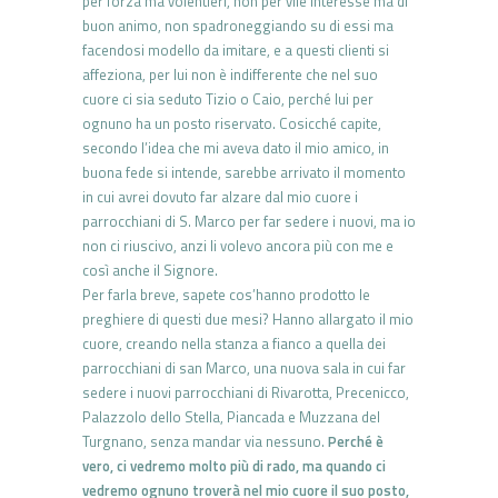
per forza ma volentieri, non per vile interesse ma di
buon animo, non spadroneggiando su di essi ma
facendosi modello da imitare, e a questi clienti si
affeziona, per lui non è indifferente che nel suo
cuore ci sia seduto Tizio o Caio, perché lui per
ognuno ha un posto riservato. Cosicché capite,
secondo l’idea che mi aveva dato il mio amico, in
buona fede si intende, sarebbe arrivato il momento
in cui avrei dovuto far alzare dal mio cuore i
parrocchiani di S. Marco per far sedere i nuovi, ma io
non ci riuscivo, anzi li volevo ancora più con me e
così anche il Signore.
Per farla breve, sapete cos’hanno prodotto le
preghiere di questi due mesi? Hanno allargato il mio
cuore, creando nella stanza a fianco a quella dei
parrocchiani di san Marco, una nuova sala in cui far
sedere i nuovi parrocchiani di Rivarotta, Precenicco,
Palazzolo dello Stella, Piancada e Muzzana del
Turgnano, senza mandar via nessuno.
Perché è
vero, ci vedremo molto più di rado, ma quando ci
vedremo ognuno troverà nel mio cuore il suo posto,