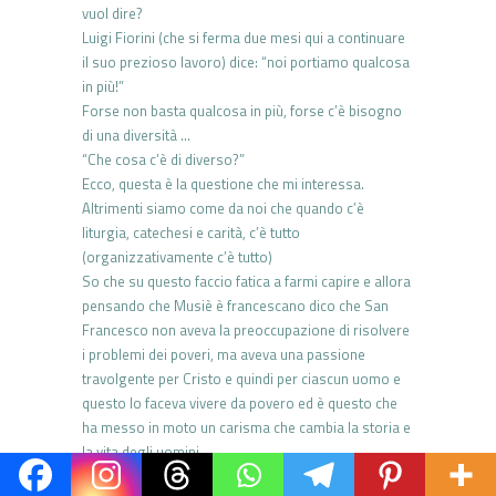
vuol dire?
Luigi Fiorini (che si ferma due mesi qui a continuare
il suo prezioso lavoro) dice: “noi portiamo qualcosa
in più!”
Forse non basta qualcosa in più, forse c’è bisogno
di una diversità …
“Che cosa c’è di diverso?”
Ecco, questa è la questione che mi interessa.
Altrimenti siamo come da noi che quando c’è
liturgia, catechesi e carità, c’è tutto
(organizzativamente c’è tutto)
So che su questo faccio fatica a farmi capire e allora
pensando che Musiè è francescano dico che San
Francesco non aveva la preoccupazione di risolvere
i problemi dei poveri, ma aveva una passione
travolgente per Cristo e quindi per ciascun uomo e
questo lo faceva vivere da povero ed è questo che
ha messo in moto un carisma che cambia la storia e
la vita degli uomini
Chiacchieriamo sul fatto che nessuno ritiene