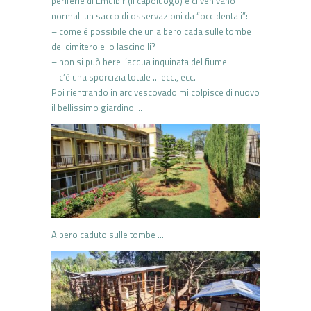
periferie di Emdibir (il capoluogo) e ci venivano
normali un sacco di osservazioni da “occidentali”:
– come è possibile che un albero cada sulle tombe
del cimitero e lo lascino li?
– non si può bere l’acqua inquinata del fiume!
– c’è una sporcizia totale … ecc., ecc.
Poi rientrando in arcivescovado mi colpisce di nuovo
il bellissimo giardino …
Albero caduto sulle tombe …