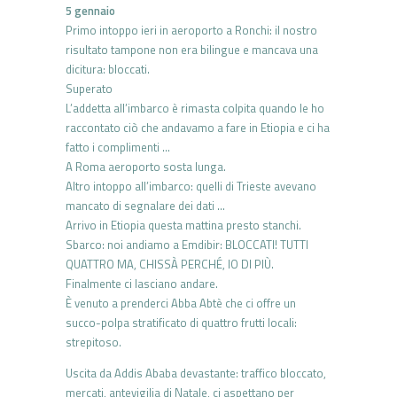
5 gennaio
Primo intoppo ieri in aeroporto a Ronchi: il nostro
risultato tampone non era bilingue e mancava una
dicitura: bloccati.
Superato
L’addetta all’imbarco è rimasta colpita quando le ho
raccontato ciò che andavamo a fare in Etiopia e ci ha
fatto i complimenti …
A Roma aeroporto sosta lunga.
Altro intoppo all’imbarco: quelli di Trieste avevano
mancato di segnalare dei dati …
Arrivo in Etiopia questa mattina presto stanchi.
Sbarco: noi andiamo a Emdibir: BLOCCATI! TUTTI
QUATTRO MA, CHISSÀ PERCHÉ, IO DI PIÙ.
Finalmente ci lasciano andare.
È venuto a prenderci Abba Abtè che ci offre un
succo-polpa stratificato di quattro frutti locali:
strepitoso.
Uscita da Addis Ababa devastante: traffico bloccato,
mercati, antevigilia di Natale, ci aspettano per