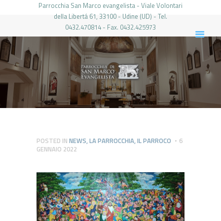
Parrocchia San Marco evangelista - Viale Volontari
della Libertá 61, 33100 - Udine (UD) - Tel.
0432.470814 - Fax. 0432.425973
PARROCCHIA DI SAN MARCO UDINE
HOME
LA PARROCCHIA
IL PARROCO
LE ATTIVITÀ
IL PERIODICO
PIERABECH
POSTED IN
NEWS
,
LA PARROCCHIA
,
IL PARROCO
6
GENNAIO 2022
FOTO E VIDEO
CONTATTI
LOGIN