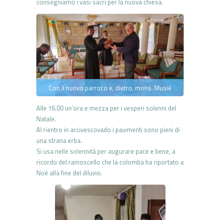
consegniamo i vasi sacri per la nuova chiesa.
Con il nuovo parroco e, dietro, mons. Musiè
Alle 16.00 un’ora e mezza per i vesperi solenni del
Natale.
Al rientro in arcivescovado i pavimenti sono pieni di
una strana erba.
Si usa nelle solennità per augurare pace e bene, a
ricordo del ramoscello che la colomba ha riportato a
Noè alla fine del diluvio.