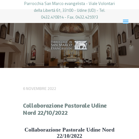
Parrocchia San Marco evangelista - Viale Volontari
della Libertá 61, 33100 - Udine (UD) - Tel.
0432.470814 - Fax. 0432.425973
PARROCCHIA DI SAN MARCO UDINE
HOME
LA PARROCCHIA
IL PARROCO
LE ATTIVITÀ
IL PERIODICO
PIERABECH
6 NOVEMBRE 2022
FOTO E VIDEO
Collaborazione Pastorale Udine
CONTATTI
Nord 22/10/2022
LOGIN
Collaborazione Pastorale Udine Nord
22/10/2022