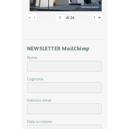
«
‹
›
»
di
24
NEWSLETTER MailChimp
Nome
Cognome
Indirizzo email
Data iscrizione