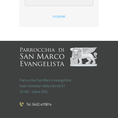
ISCRIVIMI
Parrocchia San Marco evangelista
Viale Volontari della Libertá 61
33100 - Udine (UD)
Tel. 0432.470814