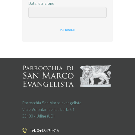
Data iscrizione
ISCRIVIMI
Parrocchia San Marco evangelista
Viale Volontari della Libertá 61
33100 - Udine (UD)
Tel. 0432.470814