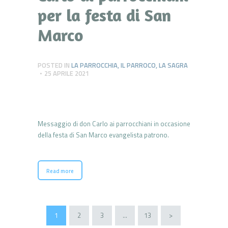
per la festa di San
Marco
POSTED IN
LA PARROCCHIA
,
IL PARROCO
,
LA SAGRA
25 APRILE 2021
Messaggio di don Carlo ai parrocchiani in occasione
della festa di San Marco evangelista patrono.
Read more
Paginazione
PAGE
1
PAGE
2
PAGE
3
…
PAGE
13
>
degli