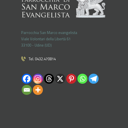
Parrocchia San Marco evangelista
Viale Volontari della Libertá 61
33100 - Udine (UD)
Tel. 0432.470814