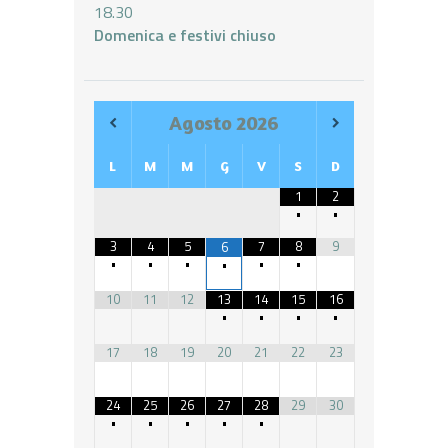
18.30
Domenica e festivi chiuso
Agosto
2026
L
M
M
G
V
S
D
1
2
•
•
3
4
5
7
8
9
6
•
•
•
•
•
•
10
11
12
13
14
15
16
•
•
•
•
17
18
19
20
21
22
23
24
25
26
27
28
29
30
•
•
•
•
•