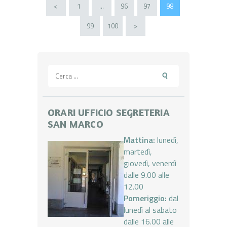
Paginazione
<
PAGE
1
…
PAGE
96
PAGE
97
PAGE
98
degli
PAGE
99
PAGE
100
>
articoli
Ricerca
per:
ORARI UFFICIO SEGRETERIA
SAN MARCO
Mattina:
lunedì,
martedì,
giovedì, venerdì
dalle 9.00 alle
12.00
Pomeriggio:
dal
lunedì al sabato
dalle 16.00 alle