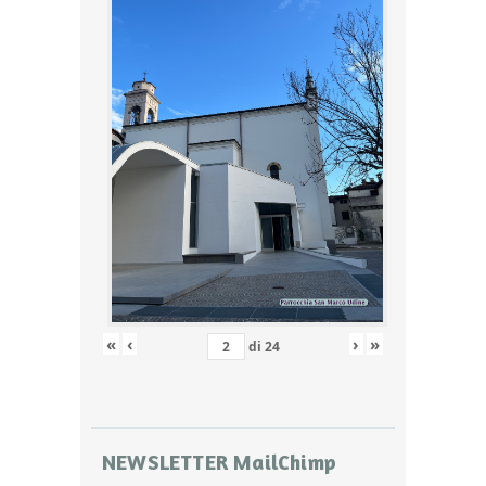
«
‹
›
»
di
24
NEWSLETTER MailChimp