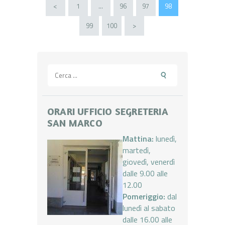
Paginazione
<
PAGE
1
…
PAGE
96
PAGE
97
PAGE
98
degli
PAGE
99
PAGE
100
>
articoli
Ricerca
per:
ORARI UFFICIO SEGRETERIA
SAN MARCO
Mattina:
lunedì,
martedì,
giovedì, venerdì
dalle 9.00 alle
12.00
Pomeriggio:
dal
lunedì al sabato
dalle 16.00 alle