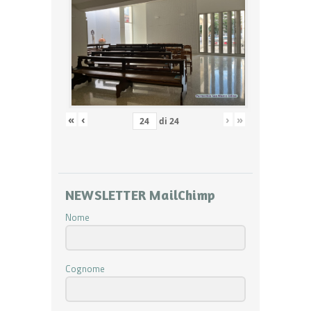
«
‹
›
»
di
24
NEWSLETTER MailChimp
Nome
Cognome