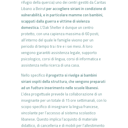
rifugio della quercia) uno dei centri gestiti da Caritas
Libano a Beirut
per ac­cogliere siriani in condizione di
vulnerabilità, e in particolare mamme con bambini,
scappati dalla guerra e vittime di violenza
domestica
. L’Oak Shelter è dunque un centro
protetto, con una capienza massima di 60 posti,
all’in­terno del quale le famiglie vivono per un
periodo di tempo tra i tre e i sei mesi. A loro
vengono garantiti assistenza legale, supporto
psicologico, corsi di lingua, corsi di informatica e
assistenza nella ricerca di una casa.
Nello specifico
il progetto si rivol­ge ai bambini
siriani ospiti della struttura, che vengono preparati
ad un fudturo inserimento nelle scuole libanesi
.
L’idea progettuale prevede la collaborazione di un
insegnante per un totale di 15 ore setti­manali, con lo
scopo specifico di insegnare la lingua francese,
vincolan­te per l’accesso al sistema scolastico
libanese. Questo implica l’acqui­sto di materiale
didattico, di cancelleria e di mobili per l’allestimento