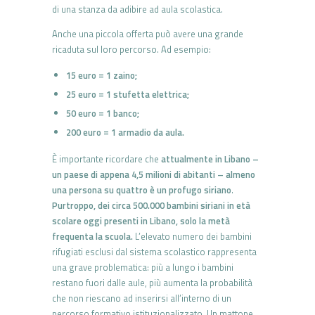
di una stanza da adibire ad aula scolastica.
Anche una piccola offerta può avere una grande
ricaduta sul loro percorso. Ad esempio:
15 euro = 1 zaino;
25 euro = 1 stufetta elettrica;
50 euro = 1 banco;
200 euro = 1 armadio da aula.
È importante ricordare che
attualmente in Libano –
un paese di appena 4,5 milioni di abitanti – al­meno
una persona su quattro è un profugo siriano
.
Purtroppo, dei circa 500.000 bambini siriani in età
scolare oggi presenti in Libano, solo la metà
frequenta la scuola.
L’elevato numero dei bambini
rifu­giati esclusi dal sistema scolastico rappresenta
una grave problemati­ca: più a lungo i bambini
restano fuori dalle aule, più aumenta la probabilità
che non riescano ad inserirsi all’interno di un
percorso formativo istituzionalizzato. Un mattone