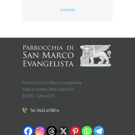
ISCRIVIMI
Parrocchia San Marco evangelista
Viale Volontari della Libertá 61
33100 - Udine (UD)
Tel. 0432.470814