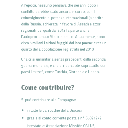
All’epoca, nessuno pensava che sei anni dopo il
conflitto sarebbe sta­to ancora in corso, con il
coinvolgimento di potenze internazionali (a partire
dalla Russia, schierata in favore di Assad) e attori
regionali, dei quali dal 2013 fa parte anche
l’autoproclamato Stato Islamico. Attual­mente, sono
circa
5 milioni i siriani fuggiti dal loro paese
: circa un
quarto della popola­zione registrata nel 2010.
Una crisi umanitaria sen­za precedenti dalla seconda
guerra mondiale, e che si ri­percuote soprattutto sui
pa­esi limitrofi, come Turchia, Giordania e Libano.
Come contribuire?
Si può contribuire alla Campagna:
in tutte le parrocchie della Diocesi
grazie al conto corrente postale n° 65921272
intestato a: Associazione Missiòn ONLUS;