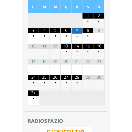
L
M
M
G
V
S
D
1
2
•
•
3
4
5
6
8
9
7
•
•
•
•
•
•
10
11
12
13
14
15
16
•
•
•
•
17
18
19
20
21
22
23
24
25
26
27
28
29
30
•
•
•
•
•
31
•
RADIOSPAZIO