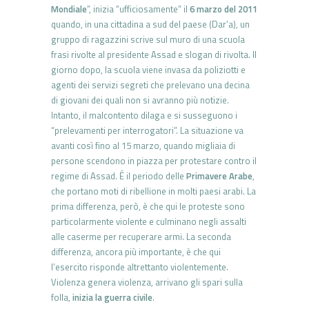
Mondiale
”, ini­zia “ufficiosamente” il
6 marzo del 2011
quando, in una cittadina a sud del paese (Dar’a), un
gruppo di ragazzini scrive sul muro di una scuola
frasi rivolte al presidente Assad e slogan di rivolta. Il
giorno dopo, la scuola viene invasa da poliziotti e
agenti dei servizi segreti che prelevano una decina
di giovani dei quali non si avranno più notizie.
Intanto, il malcontento dilaga e si susseguono i
“prelevamenti per in­terrogatori”. La situazione va
avanti così fino al 15 marzo, quando mi­gliaia di
persone scendono in piazza per protestare contro il
regime di Assad. É il periodo delle
Primavere Arabe
,
che portano moti di ribellio­ne in molti paesi arabi. La
prima differenza, però, è che qui le proteste sono
particolarmente violente e culminano negli assalti
alle caserme per recuperare armi. La seconda
differenza, ancora più importante, è che qui
l’esercito risponde altrettanto violentemente.
Violenza genera violenza, arrivano gli spari sulla
folla,
inizia la guerra civile
.