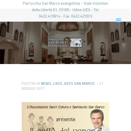
Parrocchia San Marco evangelista - Viale Volontari
della Libertá 61, 33100 - Udine (UD) - Tel.
0432.470814 - Fax. 0432.425973
PARROCCHIA DI SAN MARCO UDINE
HOME
LA PARROCCHIA
IL PARROCO
LE ATTIVITÀ
IL PERIODICO
PIERABECH
POSTED IN
NEWS
,
L'ASS. ASCS SAN MARCO
21
MAGGIO 2017
FOTO E VIDEO
CONTATTI
LOGIN