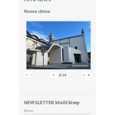
Nuova chiesa
«
‹
›
»
di
24
NEWSLETTER MailChimp
Nome