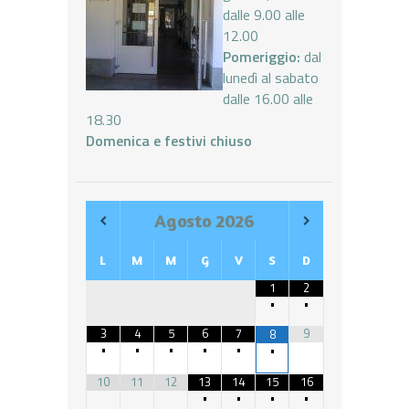
dalle 9.00 alle
12.00
Pomeriggio:
dal
lunedì al sabato
dalle 16.00 alle
18.30
Domenica e festivi chiuso
Agosto
2026
L
M
M
G
V
S
D
1
2
•
•
3
4
5
6
7
9
8
•
•
•
•
•
•
10
11
12
13
14
15
16
•
•
•
•