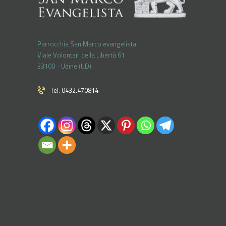
Parrocchia San Marco evangelista
Viale Volontari della Libertá 61
33100 - Udine (UD)
Tel. 0432.470814