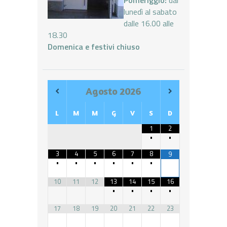
lunedì al sabato
dalle 16.00 alle
18.30
Domenica e festivi chiuso
Agosto
2026
L
M
M
G
V
S
D
1
2
•
•
3
4
5
6
7
8
9
•
•
•
•
•
•
10
11
12
13
14
15
16
•
•
•
•
17
18
19
20
21
22
23