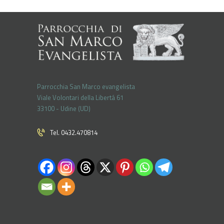
Parrocchia San Marco evangelista
Viale Volontari della Libertá 61
33100 - Udine (UD)
Tel. 0432.470814