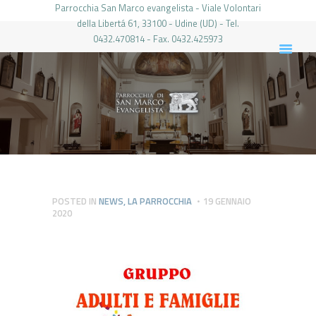
Parrocchia San Marco evangelista - Viale Volontari
della Libertá 61, 33100 - Udine (UD) - Tel.
0432.470814 - Fax. 0432.425973
PARROCCHIA DI SAN MARCO UDINE
HOME
LA PARROCCHIA
IL PARROCO
LE ATTIVITÀ
IL PERIODICO
PIERABECH
POSTED IN
NEWS
,
LA PARROCCHIA
19 GENNAIO
2020
FOTO E VIDEO
CONTATTI
LOGIN