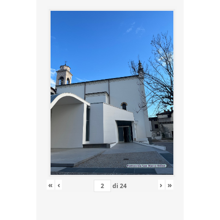
«
‹
›
»
di
24