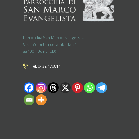
Parrocchia San Marco evangelista
Viale Volontari della Libertá 61
33100 - Udine (UD)
Tel. 0432.470814