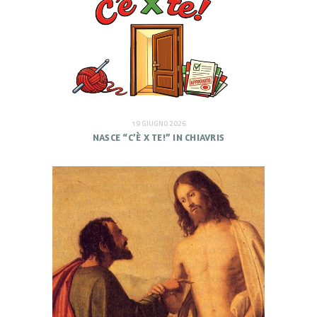
19 GIUGNO 2026
NASCE “C’È X TE!” IN CHIAVRIS