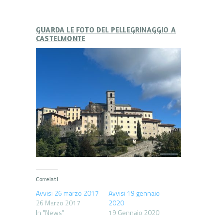
GUARDA LE FOTO DEL PELLEGRINAGGIO A
CASTELMONTE
Correlati
Avvisi 26 marzo 2017
Avvisi 19 gennaio
26 Marzo 2017
2020
In "News"
19 Gennaio 2020