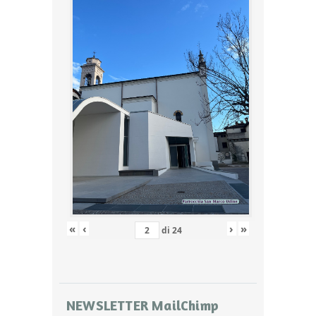
«
‹
›
»
di
24
NEWSLETTER MailChimp