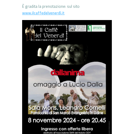
È gradita la prenotazione: sul sito
www.ilcaffedelvenerdì.it