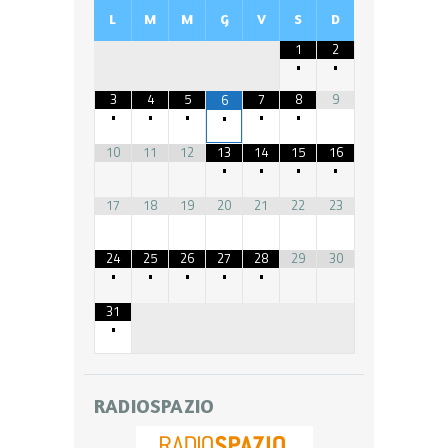
L
M
M
G
V
S
D
1
2
•
•
3
4
5
7
8
9
6
•
•
•
•
•
•
10
11
12
13
14
15
16
•
•
•
•
17
18
19
20
21
22
23
24
25
26
27
28
29
30
•
•
•
•
•
31
•
RADIOSPAZIO