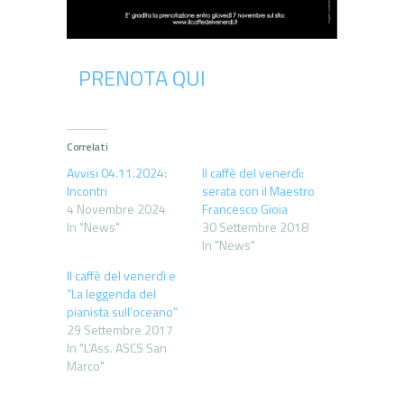
PRENOTA QUI
Correlati
Avvisi 04.11.2024:
Il caffè del venerdì:
Incontri
serata con il Maestro
4 Novembre 2024
Francesco Gioia
In "News"
30 Settembre 2018
In "News"
Il caffè del venerdì e
“La leggenda del
pianista sull’oceano”
29 Settembre 2017
In "L'Ass. ASCS San
Marco"