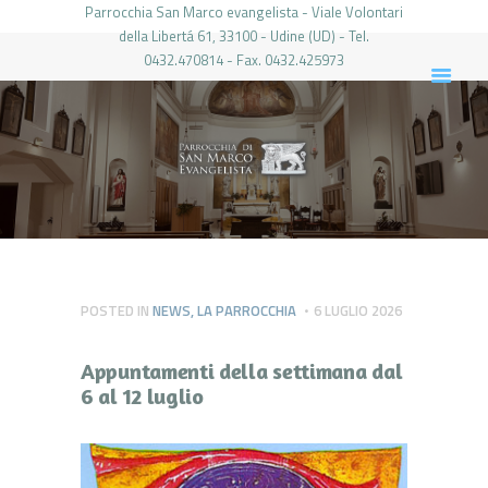
Parrocchia San Marco evangelista - Viale Volontari
della Libertá 61, 33100 - Udine (UD) - Tel.
0432.470814 - Fax. 0432.425973
PARROCCHIA DI SAN MARCO UDINE
HOME
LA PARROCCHIA
IL PARROCO
LE ATTIVITÀ
IL PERIODICO
PIERABECH
POSTED IN
NEWS
,
LA PARROCCHIA
6 LUGLIO 2026
FOTO E VIDEO
Appuntamenti della settimana dal
CONTATTI
6 al 12 luglio
LOGIN