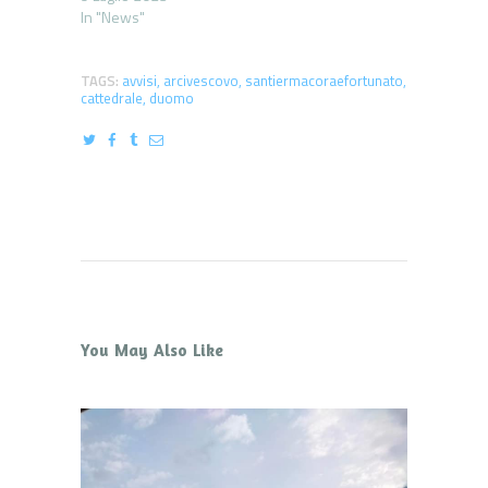
In "News"
TAGS:
avvisi
,
arcivescovo
,
santiermacoraefortunato
,
cattedrale
,
duomo
You May Also Like