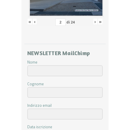
«
‹
›
»
di
24
NEWSLETTER MailChimp
Nome
Cognome
Indirizzo email
Data iscrizione