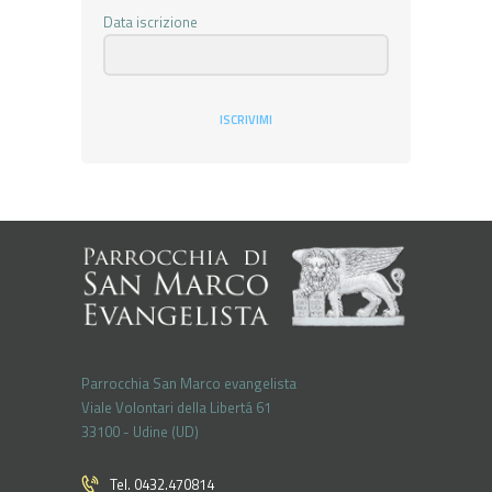
Data iscrizione
ISCRIVIMI
Parrocchia San Marco evangelista
Viale Volontari della Libertá 61
33100 - Udine (UD)
Tel. 0432.470814