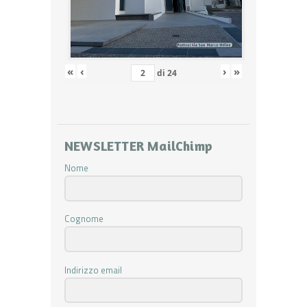
«
‹
›
»
di
24
NEWSLETTER MailChimp
Nome
Cognome
Indirizzo email