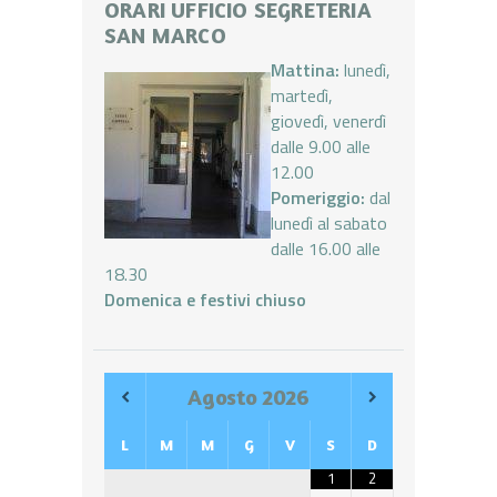
ORARI UFFICIO SEGRETERIA
SAN MARCO
Mattina:
lunedì,
martedì,
giovedì, venerdì
dalle 9.00 alle
12.00
Pomeriggio:
dal
lunedì al sabato
dalle 16.00 alle
18.30
Domenica e festivi chiuso
Agosto
2026
L
M
M
G
V
S
D
1
2